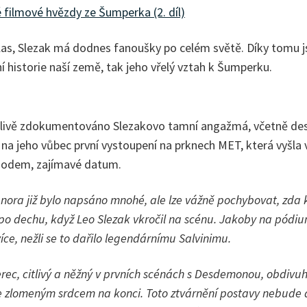
é filmové hvězdy ze Šumperka (2. díl)
hlas, Slezak má dodnes fanoušky po celém světě. Díky tomu
ní historie naší země, tak jeho vřelý vztah k Šumperku.
ečlivě zdokumentováno Slezakovo tamní angažmá, včetně desí
i na jeho vůbec první vystoupení na prknech MET, která vyšla
chodem, zajímavé datum.
nora již bylo napsáno mnohé, ale lze vážně pochybovat, zda k
 po dechu, když Leo Slezak vkročil na scénu. Jakoby na pódi
e, nežli se to dařilo legendárnímu Salvinimu.
rec, citlivý a něžný v prvních scénách s Desdemonou, obdivuh
e zlomeným srdcem na konci. Toto ztvárnění postavy nebude 