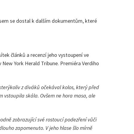
 jsem se dostal k dalším dokumentům, které
tek článků a recenzí jeho vystoupení ve
 v New York Herald Tribune. Premiéra Verdiho
terýkoliv z diváků očekával kolos, který před
um vstoupila skála. Ovšem ne hora masa, ale
odně zobrazující své rostoucí podezření vůči
dlouho zapomenuto. V jeho hlase šlo mírně