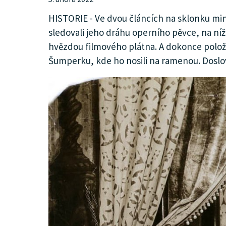
KULTURA
HISTORIE - Ve dvou článcích na sklonku mi
sledovali jeho dráhu operního pěvce, na níž
hvězdou filmového plátna. A dokonce polož
SPOLEČNOST
Šumperku, kde ho nosili na ramenou. Doslo
MHD
MENU
INZERCE
ARCHIV
KATALOG FIREM