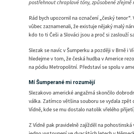
postřehnout chraplavé tóny, způsobené zřejmě ne
Rád bych upozornil na označení „český tenor“. 
vůbec zaznamenali, že existuje nějaký malý ná
kdo to ti Češi a Slováci jsou a proč si zaslouží
Slezak se navíc v Šumperku a později v Brně i 
hledejme v tom, že česká hudba v Americe rezo
na pódiu Metropolitní. Představí se spolu v 
Mí Šumperané mi rozumějí
Slezakovo americké angažmá skončilo dobrodruž
válka. Zatímco většina souboru se vydala zpět
Vídně, kde se mu dostalo natolik vřelého přijetí
Z Vídně pak pravidelně zajížděl na pohostinsk
jedno vystoupení ve dvacátých letech v Němec