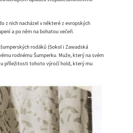
do z nich nacházel v některé z evropských
oupení a po něm na bohatou večeři.
ze šumperských rodáků (Sokol i Zawadská
ke svému rodnému Šumperku. Muže, který na svém
příležitosti tohoto výročí hold, který mu