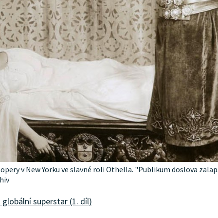
opery v New Yorku ve slavné roli Othella. "Publikum doslova zalapa
hiv
lobální superstar (1. díl)