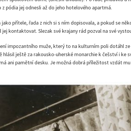
o z pódia jej odnesli až do jeho hotelového apartmá.
ako přítele, řada z nich si s ním dopisovala, a pokud se něk
l jej kontaktovat. Slezak své krajany rád pozval na své vyst
zení impozantního muže, který to na kulturním poli dotáhl 
rdě hlásil ještě za rakousko-uherské monarchie k češství i 
á ani pamětní desku. Je možná dobrá příležitost vzdát mu u 