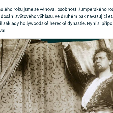
nulého roku jsme se věnovali osobnosti šumperského ro
 dosáhl světového věhlasu. Ve druhém pak navazující et
il základy hollywoodské herecké dynastie. Nyní si při
va!