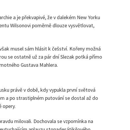
archie a je překvapivé, že v dalekém New Yorku
dentu Wilsonovi poměrně dlouze vysvětlovat,
 však musel sám hlásit k češství. Kořeny možná
ou se ostatně už za pár dní Slezak potká přímo
samotného Gustava Mahlera.
sku právě v době, kdy vypukla první světová
m a po strastiplném putování se dostal až do
é opery.
pravdu milovali. Dochovala se vzpomínka na
eutuchajícím aplauzu stopadesátikilového