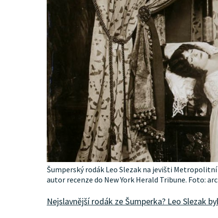
Šumperský rodák Leo Slezak na jevišti Metropolitní 
autor recenze do New York Herald Tribune. Foto: arc
Nejslavnější rodák ze Šumperka? Leo Slezak byl g