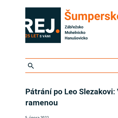
ZPRÁVY
Pátrání po Leo Slezakovi:
KRIMI
ramenou
SPORT
5. února 2022