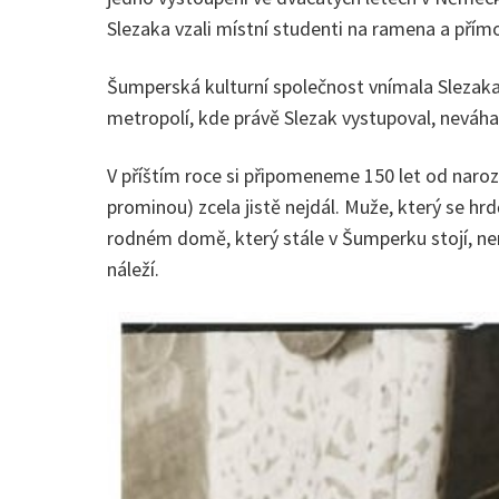
Slezaka vzali místní studenti na ramena a přím
Šumperská kulturní společnost vnímala Slezaka j
metropolí, kde právě Slezak vystupoval, neváha
V příštím roce si připomeneme 150 let od naro
prominou) zcela jistě nejdál. Muže, který se h
rodném domě, který stále v Šumperku stojí, nem
náleží.