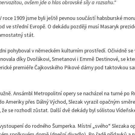
rvozitou, ovšem jde o hlas obrovské síly a rozsahu.“
V roce 1909 jsme byli ještě pevnou součástí habsburské mon
rod ve střední Evropě. O dekádu později musí Masaryk prezi
 samostatný stát.
Vídni pohyboval v německém kulturním prostředí. Očividně se
novala díky Dvořákovi, Smetanovi i Emmě Destinové, se kter
americké premiéře Čajkovského Pikové dámy pod taktovkou 
ně. Ansámbl Metropolitní opery se nacházel na turné po Ru
 do Ameriky přes Dálný Východ, Slezak vyrazil opačným směre
, že se rozhodl zůstat. Další dvě dekády byl sólistou Vídeňsk
á vystoupení do rodného Šumperka. Místní „svého“ Slezaka o
kém spolkovém domě (dnešní divadlo). Po řadě přídavků a n