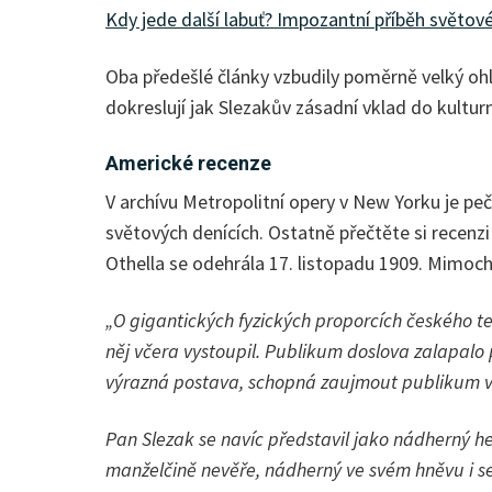
Kdy jede další labuť? Impozantní příběh světov
Oba předešlé články vzbudily poměrně velký o
dokreslují jak Slezakův zásadní vklad do kultur
Americké recenze
V archívu Metropolitní opery v New Yorku je p
světových denících. Ostatně přečtěte si recenz
Othella se odehrála 17. listopadu 1909. Mimo
„O gigantických fyzických proporcích českého te
něj včera vystoupil. Publikum doslova zalapalo
výrazná postava, schopná zaujmout publikum víc
Pan Slezak se navíc představil jako nádherný he
manželčině nevěře, nádherný ve svém hněvu i s