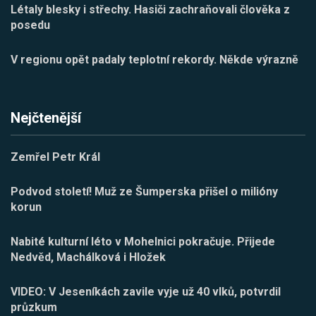
Létaly blesky i střechy. Hasiči zachraňovali člověka z
posedu
V regionu opět padaly teplotní rekordy. Někde výrazně
Nejčtenější
Zemřel Petr Král
Podvod století! Muž ze Šumperska přišel o milióny
korun
Nabité kulturní léto v Mohelnici pokračuje. Přijede
Nedvěd, Machálková i Hložek
VIDEO: V Jeseníkách zavile vyje už 40 vlků, potvrdil
průzkum