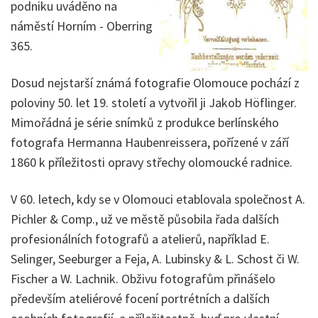
podniku uváděno na
náměstí Horním - Oberring
365.
Dosud nejstarší známá fotografie Olomouce pochází z
poloviny 50. let 19. století a vytvořil ji Jakob Höflinger.
Mimořádná je série snímků z produkce berlínského
fotografa Hermanna Haubenreissera, pořízené v září
1860 k příležitosti opravy střechy olomoucké radnice.
V 60. letech, kdy se v Olomouci etablovala společnost A.
Pichler & Comp., už ve městě působila řada dalších
profesionálních fotografů a atelierů, například E.
Selinger, Seeburger a Feja, A. Lubinsky & L. Schost či W.
Fischer a W. Lachnik. Obživu fotografům přinášelo
především ateliérové focení portrétních a dalších