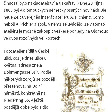
činnosti bylo nakladatelství a tiskařství.) Dne 20. října
1863 byl v olomouckých německy psaných novinách Die
neue Zeit uveřejněn inzerát ateliéru A. Pichler & Comp.
neboli A. Pichler a spol., v němž se uvádělo, že v tomto
ateliéru je možné zakoupit veškeré pohledy na Olomouc
ve dvou rozdílných velikostech.
Fotoatelier sídlil v České
ulici, což je dnes ulice 8.
května, adresa zněla
Böhmengasse 517. Podle
některých zdrojů se později
přestěhoval na Dolní
náměstí, konkrétně na
Niederring 55, v ještě
pozdější době bylo sídlo