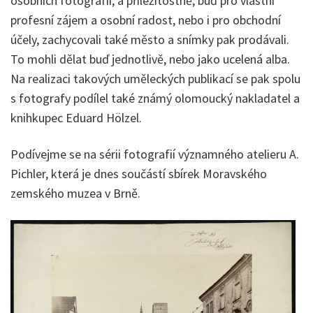
osobních fotografií, a příležitostně, buď pro vlastní
profesní zájem a osobní radost, nebo i pro obchodní
účely, zachycovali také město a snímky pak prodávali.
To mohli dělat buď jednotlivě, nebo jako ucelená alba.
Na realizaci takových uměleckých publikací se pak spolu
s fotografy podílel také známý olomoucký nakladatel a
knihkupec Eduard Hölzel.
Podívejme se na sérii fotografií významného atelieru A.
Pichler, která je dnes součástí sbírek Moravského
zemského muzea v Brně.