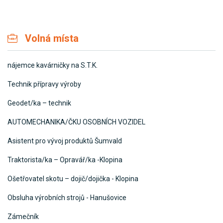
Volná místa
nájemce kavárničky na S.T.K.
Technik přípravy výroby
Geodet/ka – technik
AUTOMECHANIKA/ČKU OSOBNÍCH VOZIDEL
Asistent pro vývoj produktů Šumvald
Traktorista/ka – Opravář/ka -Klopina
Ošetřovatel skotu – dojič/dojička - Klopina
Obsluha výrobních strojů - Hanušovice
Zámečník