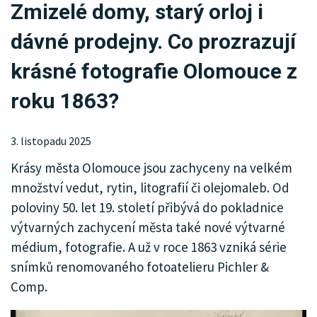
Zmizelé domy, starý orloj i
KRIMI
dávné prodejny. Co prozrazují
SPORT
krásné fotografie Olomouce z
KULTURA
roku 1863?
SPOLEČNOST
3. listopadu 2025
MHD
Krásy města Olomouce jsou zachyceny na velkém
MENU
množství vedut, rytin, litografií či olejomaleb. Od
poloviny 50. let 19. století přibývá do pokladnice
INZERCE
výtvarných zachycení města také nové výtvarné
ARCHIV
médium, fotografie. A už v roce 1863 vzniká série
snímků renomovaného fotoatelieru Pichler &
KATALOG FIREM
Comp.