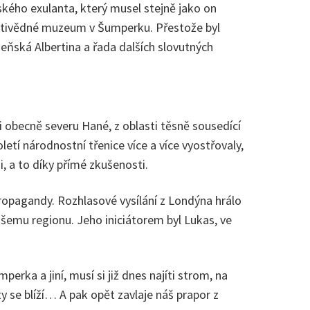
kého exulanta, který musel stejně jako on
 Vlastivědné muzeum v Šumperku. Přestože byl
deňská Albertina a řada dalších slovutných
 obecně severu Hané, z oblasti těsně sousedící
etí národnostní třenice více a více vyostřovaly,
, a to díky přímé zkušenosti.
 propagandy. Rozhlasové vysílání z Londýna hrálo
ašemu regionu. Jeho iniciátorem byl Lukas, ve
erka a jiní, musí si již dnes najíti strom, na
y se blíží… A pak opět zavlaje náš prapor z