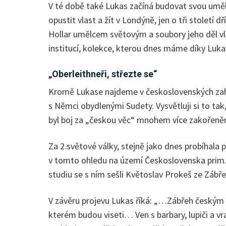
V té době také Lukas začíná budovat svou uměl
opustit vlast a žít v Londýně, jen o tři století
Hollar umělcem světovým a soubory jeho děl vlas
institucí, kolekce, kterou dnes máme díky Lukas
„Oberleithneři, střezte se“
Kromě Lukase najdeme v československých zahra
s Němci obydlenými Sudety. Vysvětluji si to tak
byl boj za „českou věc“ mnohem více zakořeněn.
Za 2.světové války, stejně jako dnes probíhala 
v tomto ohledu na území Československa prim. V
studiu se s ním sešli Květoslav Prokeš ze Zábř
V závěru projevu Lukas říká: „…Zábřeh českým byl
kterém budou viseti… Ven s barbary, lupiči a v