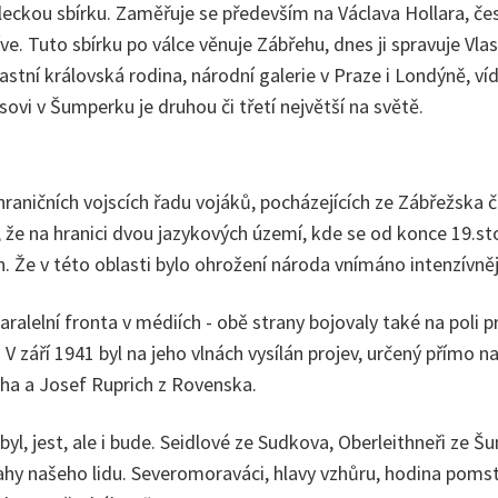
eckou sbírku. Zaměřuje se především na Václava Hollara, čes
 dříve. Tuto sbírku po válce věnuje Zábřehu, dnes ji spravuje
tní královská rodina, národní galerie v Praze i Londýně, ví
ovi v Šumperku je druhou či třetí největší na světě.
ničních vojscích řadu vojáků, pocházejících ze Zábřežska či
, že na hranici dvou jazykových území, kde se od konce 19.stol
 Že v této oblasti bylo ohrožení národa vnímáno intenzívněji
paralelní fronta v médiích - obě strany bojovaly také na poli
 září 1941 byl na jeho vlnách vysílán projev, určený přímo n
eha a Josef Ruprich z Rovenska.
, jest, ale i bude. Seidlové ze Sudkova, Oberleithneři ze Šump
rahy našeho lidu. Severomoraváci, hlavy vzhůru, hodina pomst