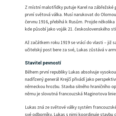
Z místní malotřídky putuje Karel na zábřežské
první světová válka. Musí narukovat do Olomouc
červnu 1916, přebíhá k Rusům. Projde několika 
kde působí jako voják 21. československého stř
Až začátkem roku 1919 se vrácí do vlasti – již
učitelský post bere za své, Lukas zůstává v arm
Stavitel pevností
Během první republiky Lukas absolvuje vysokou v
nadřízený generál Krejčí přivádí jako perspekt
německou hrozbu. Stavba silného hraničního o
němu je slovutná francouzská Maginotova linie, o
Lukas zná ze světové války systém francouzské a
své odborníky, Lukas s nimi koordinuje stavbu 