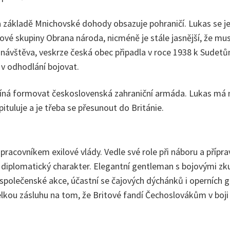
 na základě Mnichovské dohody obsazuje pohraničí. Lukas se 
ojové skupiny Obrana národa, nicméně je stále jasnější, že 
á návštěva, veskrze česká obec připadla v roce 1938 k Sudetů
 v odhodlání bojovat.
íná formovat československá zahraniční armáda. Lukas má n
ituluje a je třeba se přesunout do Británie.
pracovníkem exilové vlády. Vedle své role při náboru a příp
a diplomatický charakter. Elegantní gentleman s bojovými z
 společenské akce, účastní se čajových dýchánků i operních g
lkou zásluhu na tom, že Britové fandí Čechoslovákům v boji 