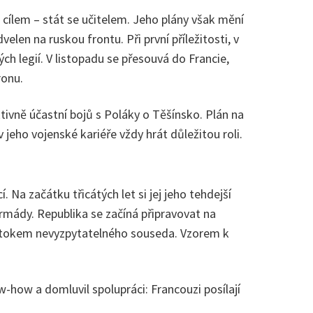
cílem – stát se učitelem. Jeho plány však mění
en na ruskou frontu. Při první příležitosti, v
h legií. V listopadu se přesouvá do Francie,
ronu.
ivně účastní bojů s Poláky o Těšínsko. Plán na
jeho vojenské kariéře vždy hrát důležitou roli.
Na začátku třicátých let si jej jeho tehdejší
rmády. Republika se začíná připravovat na
 útokem nevyzpytatelného souseda. Vzorem k
w-how a domluvil spolupráci: Francouzi posílají