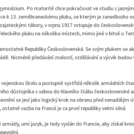
 gymnázium. Po maturitě chce pokračovat ve studiu s jasným 
e k 13. zeměbraneckému pluku, se kterým je zanedlouho odvel
zajateckými tábory, v srpnu 1917 vstupuje do československýc
eleckého pluku na několika místech, mimo jiné v bitvě u Ter
 samostatné Republiky Československé. Se svým plukem se akt
ádě. Nicméně předávání znalostí, vzdělávání a výcvik budou v 
ojenskou školu a postupně vystřídá několik armádních štací. 
ivního důstojníka s sebou do hlavního štábu československé a
pevnění se jeví jako logický krok na obranu před nenadálým
statně vazba na Francii je za první republiky velmi silná.
rmády, umí jazyk, je tedy vyslán do Francie, aby získal kno
opevnění.