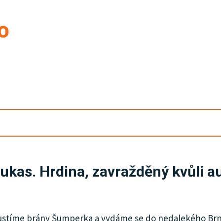
ukas. Hrdina, zavražděný kvůli au
pustíme brány Šumperka a vydáme se do nedalekého Brní