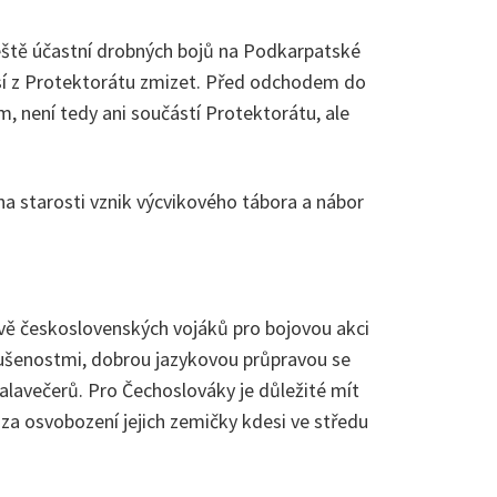
ještě účastní drobných bojů na Podkarpatské
musí z Protektorátu zmizet. Před odchodem do
m, není tedy ani součástí Protektorátu, ale
a starosti vznik výcvikového tábora a nábor
ravě československých vojáků pro bojovou akci
kušenostmi, dobrou jazykovou průpravou se
alavečerů. Pro Čechoslováky je důležité mít
za osvobození jejich zemičky kdesi ve středu