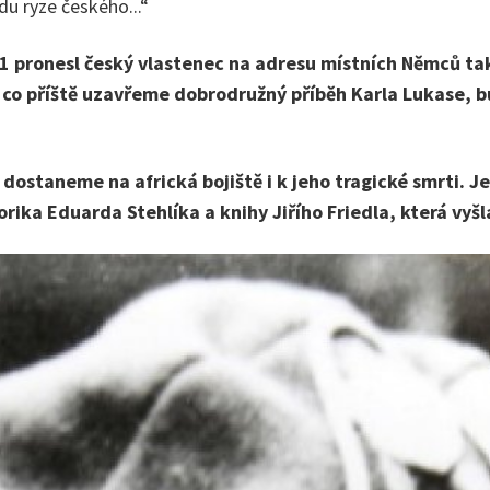
u ryze českého...“
1 pronesl český vlastenec na adresu místních Němců tak 
, co příště uzavřeme dobrodružný příběh Karla Lukase,
 dostaneme na africká bojiště i k jeho tragické smrti. 
rika Eduarda Stehlíka a knihy Jiřího Friedla, která vyšl