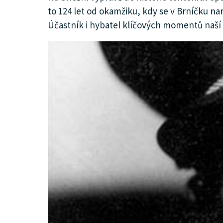
to 124 let od okamžiku, kdy se v Brníčku na
KULTURA
Účastník i hybatel klíčových momentů naší 
SPOLEČNOST
MHD
MENU
INZERCE
ARCHIV
KATALOG FIREM