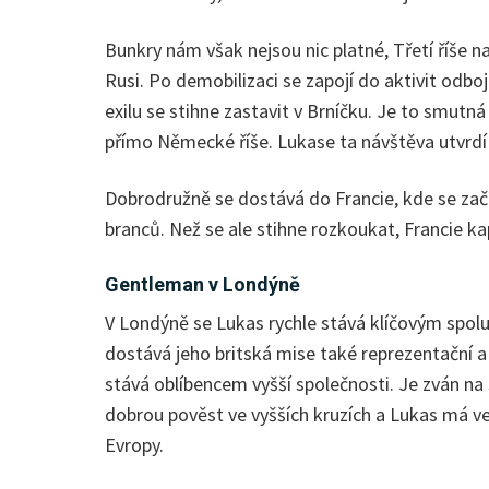
Bunkry nám však nejsou nic platné, Třetí říše
Rusi. Po demobilizaci se zapojí do aktivit odb
exilu se stihne zastavit v Brníčku. Je to smutn
přímo Německé říše. Lukase ta návštěva utvrdí
Dobrodružně se dostává do Francie, kde se zač
branců. Než se ale stihne rozkoukat, Francie kap
Gentleman v Londýně
V Londýně se Lukas rychle stává klíčovým spolu
dostává jeho britská mise také reprezentační 
stává oblíbencem vyšší společnosti. Je zván na
dobrou pověst ve vyšších kruzích a Lukas má ve
Evropy.