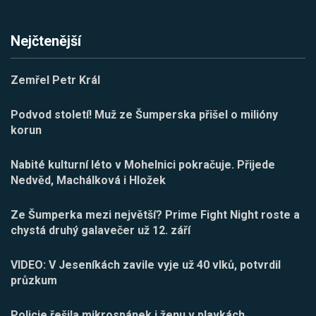
Nejčtenější
Zemřel Petr Král
Podvod století! Muž ze Šumperska přišel o milióny
korun
Nabité kulturní léto v Mohelnici pokračuje. Přijede
Nedvěd, Machálková i Hložek
Ze Šumperka mezi největší? Prime Fight Night roste a
chystá druhý galavečer už 12. září
VIDEO: V Jeseníkách zavile vyje už 40 vlků, potvrdil
průzkum
Policie řešila mikrospánek i ženu v plavkách