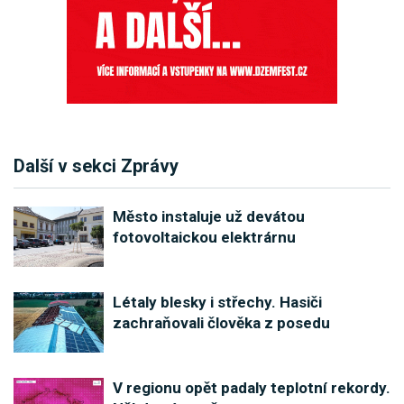
Další v sekci Zprávy
Město instaluje už devátou
fotovoltaickou elektrárnu
Létaly blesky i střechy. Hasiči
zachraňovali člověka z posedu
V regionu opět padaly teplotní rekordy.