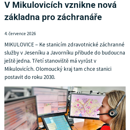
V Mikulovicích vznikne nová
KRIMI
základna pro záchranáře
SPORT
KULTURA
4. července 2026
MIKULOVICE – Ke stanicím zdravotnické záchranné
SPOLEČNOST
služby v Jeseníku a Javorníku přibude do budoucna
MHD
ještě jedna. Třetí stanoviště má vyrůst v
Mikulovicích. Olomoucký kraj tam chce stanici
MENU
postavit do roku 2030.
INZERCE
ARCHIV
KATALOG FIREM