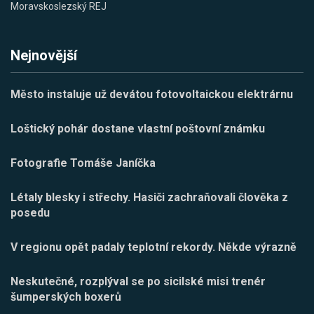
Moravskoslezský REJ
Nejnovější
Město instaluje už devátou fotovoltaickou elektrárnu
Loštický pohár dostane vlastní poštovní známku
Fotografie Tomáše Janíčka
Létaly blesky i střechy. Hasiči zachraňovali člověka z
posedu
V regionu opět padaly teplotní rekordy. Někde výrazně
Neskutečné, rozplýval se po sicilské misi trenér
šumperských boxerů