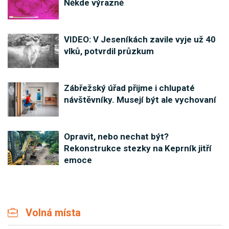
Někde výrazně
VIDEO: V Jeseníkách zavile vyje už 40
vlků, potvrdil průzkum
Zábřežský úřad přijme i chlupaté
návštěvníky. Musejí být ale vychovaní
Opravit, nebo nechat být?
Rekonstrukce stezky na Keprník jitří
emoce
Volná místa