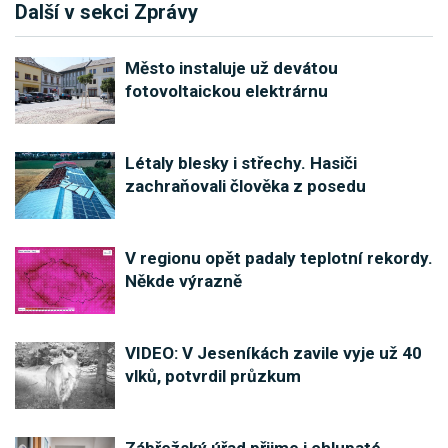
Další v sekci Zprávy
Město instaluje už devátou
fotovoltaickou elektrárnu
Létaly blesky i střechy. Hasiči
zachraňovali člověka z posedu
V regionu opět padaly teplotní rekordy.
Někde výrazně
VIDEO: V Jeseníkách zavile vyje už 40
vlků, potvrdil průzkum