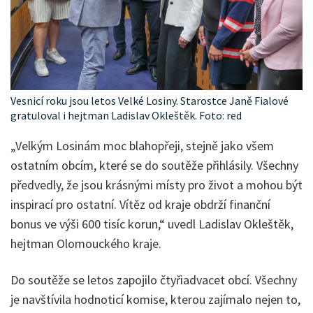
Vesnicí roku jsou letos Velké Losiny. Starostce Janě Fialové
gratuloval i hejtman Ladislav Okleštěk. Foto: red
„Velkým Losinám moc blahopřeji, stejně jako všem
ostatním obcím, které se do soutěže přihlásily. Všechny
předvedly, že jsou krásnými místy pro život a mohou být
inspirací pro ostatní. Vítěz od kraje obdrží finanční
bonus ve výši 600 tisíc korun,“ uvedl Ladislav Okleštěk,
hejtman Olomouckého kraje.
Do soutěže se letos zapojilo čtyřiadvacet obcí. Všechny
je navštívila hodnoticí komise, kterou zajímalo nejen to,