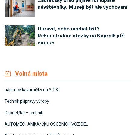
Zábřežský úřad přijme i chlupaté
návštěvníky. Musejí být ale vychovaní
Opravit, nebo nechat být?
Rekonstrukce stezky na Keprník jitří
emoce
Volná místa
nájemce kavárničky na S.T.K.
Technik přípravy výroby
Geodet/ka – technik
AUTOMECHANIKA/ČKU OSOBNÍCH VOZIDEL