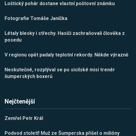
Loštický pohár dostane vlastní poštovní známku
Fotografie Tomáše Janíčka
Létaly blesky i střechy. Hasiči zachraňovali člověka z
posedu
V regionu opět padaly teplotní rekordy. Někde výrazně
Neskutečné, rozplýval se po sicilské misi trenér
šumperských boxerů
Nejčtenější
Zemřel Petr Král
Podvod století! Muž ze Šumperska přišel o milióny