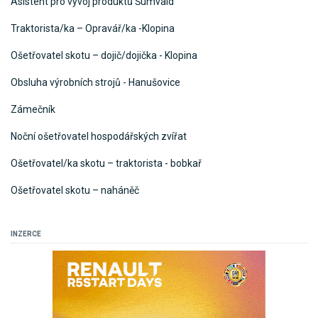
Asistent pro vývoj produktů Šumvald
Traktorista/ka – Opravář/ka -Klopina
Ošetřovatel skotu – dojič/dojička - Klopina
Obsluha výrobních strojů - Hanušovice
Zámečník
Noční ošetřovatel hospodářských zvířat
Ošetřovatel/ka skotu – traktorista - bobkař
Ošetřovatel skotu – naháněč
INZERCE