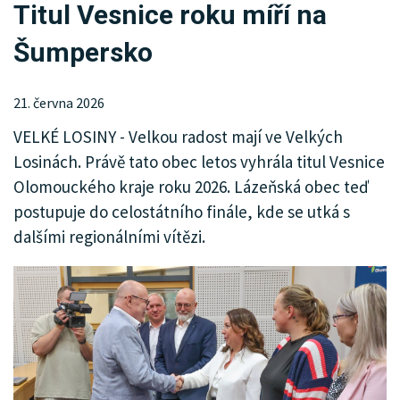
Titul Vesnice roku míří na
KRIMI
Šumpersko
SPORT
KULTURA
21. června 2026
VELKÉ LOSINY - Velkou radost mají ve Velkých
SPOLEČNOST
Losinách. Právě tato obec letos vyhrála titul Vesnice
MHD
Olomouckého kraje roku 2026. Lázeňská obec teď
postupuje do celostátního finále, kde se utká s
MENU
dalšími regionálními vítězi.
INZERCE
ARCHIV
KATALOG FIREM