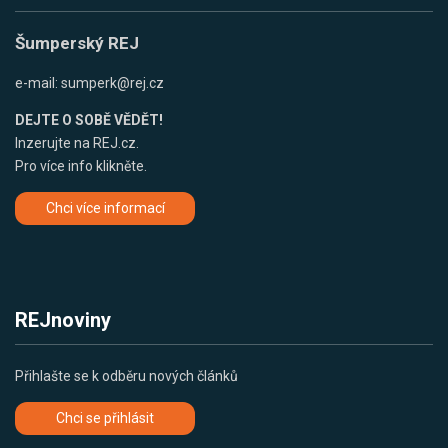
Šumperský REJ
e-mail:
sumperk@rej.cz
DEJTE O SOBĚ VĚDĚT!
Inzerujte na REJ.cz.
Pro více info klikněte.
Chci více informací
REJnoviny
Přihlašte se k odběru nových článků
Chci se přihlásit