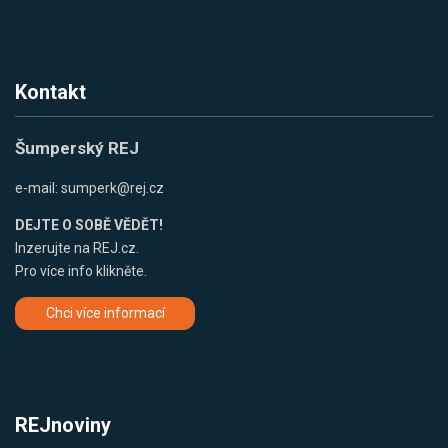
Kontakt
Šumperský REJ
e-mail:
sumperk@rej.cz
DEJTE O SOBĚ VĚDĚT!
Inzerujte na REJ.cz.
Pro více info klikněte.
Chci více informací
REJnoviny