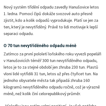
Nový systém třídění odpadu zavedly Hanušovice letos
1. ledna. Pomocí čipů dokáže svozové auto přesně
zjistit, kdo a kolik odpadů vyprodukuje. Platí se jen za
ten, který je nevytříděný. Právě to lidi motivuje k lepší
separaci odpadu.
O 70 tun nevytříděného odpadu méně
Zatímco za první pololetí loňského roku vyvezli popeláři
v Hanušovicích téměř 300 tun nevytříděného odpadu,
letos je to za stejné období jen zhruba 230 tun. Plastů
vloni lidé vytřídili 31 tun, letos už přes čtyřicet tun. Na
jednoho obyvatele města tak připadá zhruba 160
kilogramů nevytříděného odpadu ročně, což je výrazně
méně, než kolik činí celorepublikový průměr.
„Výsledky jsou zatím velmi pozitivní. Je však potřeba