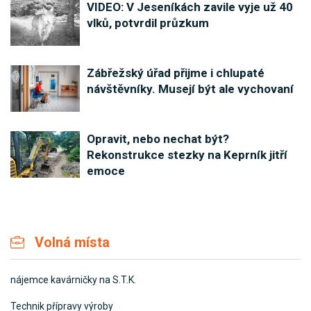
VIDEO: V Jeseníkách zavile vyje už 40
vlků, potvrdil průzkum
Zábřežský úřad přijme i chlupaté
návštěvníky. Musejí být ale vychovaní
Opravit, nebo nechat být?
Rekonstrukce stezky na Keprník jitří
emoce
Volná místa
nájemce kavárničky na S.T.K.
Technik přípravy výroby