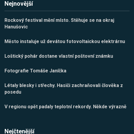
Nejnovější
Rockový festival mění místo. Stěhuje se na okraj
Hanušovic
Město instaluje už devátou fotovoltaickou elektrárnu
Loštický pohár dostane vlastní poštovní známku
Fotografie Tomáše Janíčka
Létaly blesky i střechy. Hasiči zachraňovali člověka z
posedu
V regionu opět padaly teplotní rekordy. Někde výrazně
Nejčtenější