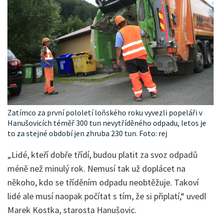
Zatímco za první pololetí loňského roku vyvezli popeláři v
Hanušovicích téměř 300 tun nevytříděného odpadu, letos je
to za stejné období jen zhruba 230 tun. Foto: rej
„Lidé, kteří dobře třídí, budou platit za svoz odpadů
méně než minulý rok. Nemusí tak už doplácet na
někoho, kdo se tříděním odpadu neobtěžuje. Takoví
lidé ale musí naopak počítat s tím, že si připlatí,“ uvedl
Marek Kostka, starosta Hanušovic.