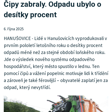
Čipy zabraly. Odpadu ubylo o
KRIMI
desítky procent
SPORT
KULTURA
6. října 2025
HANUŠOVICE - Lidé v Hanušovicích vyprodukovali v
SPOLEČNOST
prvním pololetí letošního roku o desítky procent
MHD
odpadů méně než za stejné období loňského roku.
Jde o výsledek nového systému odpadového
MENU
hospodářství, který město spustilo v lednu. Ten
pomocí čipů a vážení popelnic motivuje lidi k třídění
INZERCE
a zároveň je také férovější – obyvatelé zaplatí jen za
ARCHIV
odpad, který nevytřídí.
KATALOG FIREM