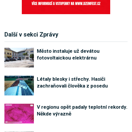
Další v sekci Zprávy
Město instaluje už devátou
fotovoltaickou elektrárnu
Létaly blesky i střechy. Hasiči
zachraňovali člověka z posedu
V regionu opět padaly teplotní rekordy.
Někde výrazně