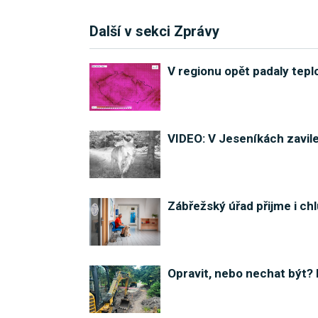
Další v sekci Zprávy
V regionu opět padaly tepl
VIDEO: V Jeseníkách zavile
Zábřežský úřad přijme i ch
Opravit, nebo nechat být?