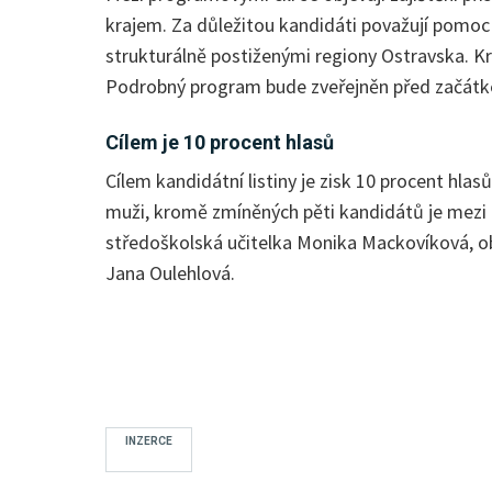
krajem. Za důležitou kandidáti považují pomoc 
strukturálně postiženými regiony Ostravska. Kraj
Podrobný program bude zveřejněn před začátke
Cílem je 10 procent hlasů
Cílem kandidátní listiny je zisk 10 procent hl
muži, kromě zmíněných pěti kandidátů je mezi n
středoškolská učitelka Monika Mackovíková, o
Jana Oulehlová.
INZERCE