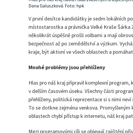
Dana Galuszková. Foto: hpk
V první desítce kandidátky je sedm lokálních p
místostarostka a právnička Velké Kraše Šárka Z
několikrát úspěšně prošli volbami a mají obrovs
bezpečnost až po zemědělství a výzkum. Vycház
kraje, být aktivní ve všech oblastech a pomáha
Mnohé problémy jsou přehlíženy
Hlas pro náš kraj připravil komplexní program, 
v delším časovém úseku. Všechny části programu
přehlíženy, politická reprezentace si s nimi neví 
To se dotkne zejména venkova. Promyšleným ko
oblastech chybí přístup k internetu, náš kraj pa
Mezi programovými cíli se objevují zajištění pří