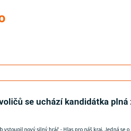
y voličů se uchází kandidátka pln
 vstoupil nový silný hráč - Hlas pro náš kraj. Jedná se o 