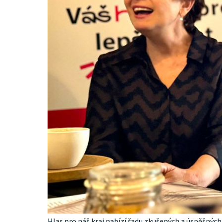
Hlas pro náš kraj nabízí řadu zkušených a úspěšnýc