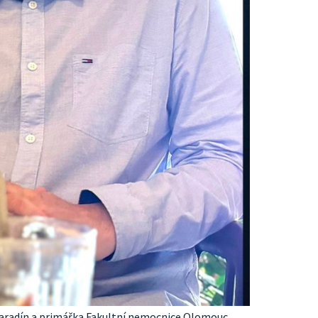
 Šaradín a primářka Fakultní nemocnice Olomouc