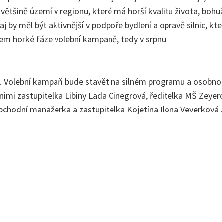
většině území v regionu, které má horší kvalitu života, boh
 by měl být aktivnější v podpoře bydlení a opravě silnic, kte
m horké fáze volební kampaně, tedy v srpnu.
asů. Volební kampaň bude stavět na silném programu a osobnos
imi zastupitelka Libiny Lada Cinegrová, ředitelka MŠ Zeyer
bchodní manažerka a zastupitelka Kojetína Ilona Veverkov