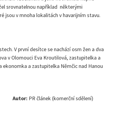
užel srovnatelnou například některými
ré jsou v mnoha lokalitách v havarijním stavu.
tech. V první desítce se nachází osm žen a dva
ova v Olomouci Eva Kroutilová, zastupitelka a
á a ekonomka a zastupitelka Němčic nad Hanou
Autor:
PR článek (komerční sdělení)