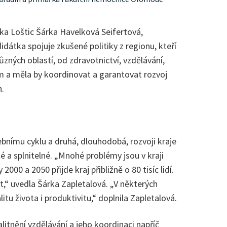
tka Loštic Šárka Havelková Seifertová,
dátka spojuje zkušené politiky z regionu, kteří
zných oblastí, od zdravotnictví, vzdělávání,
m a měla by koordinovat a garantovat rozvoj
n.
lebnímu cyklu a druhá, dlouhodobá, rozvoji kraje
 a splnitelné. „Mnohé problémy jsou v kraji
000 a 2050 přijde kraj přibližně o 80 tisíc lidí.
“ uvedla Šárka Zapletalová. „V některých
itu života i produktivitu,“ doplnila Zapletalová.
alitnění vzdělávání a jeho koordinaci napříč