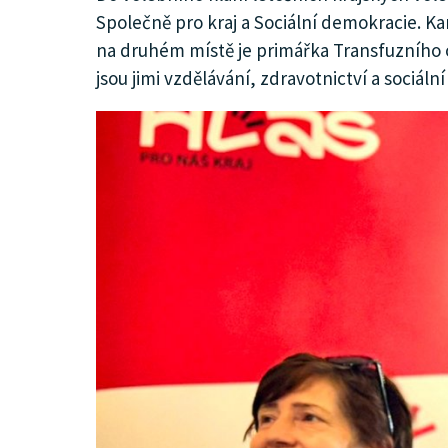
Společně pro kraj a Sociální demokracie. K
KULTURA
na druhém místě je primářka Transfuzního od
jsou jimi vzdělávání, zdravotnictví a sociální
SPOLEČNOST
MHD
MENU
INZERCE
ARCHIV
KATALOG FIREM