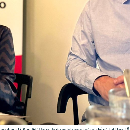
h osobností. Kandidátku vede do voleb vysokoškolský učitel Pavel