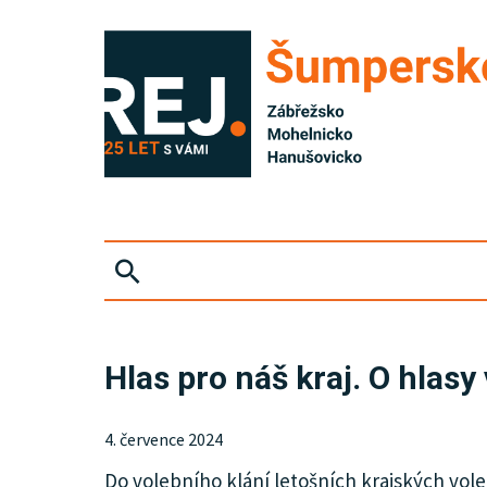
ZPRÁVY
Hlas pro náš kraj. O hlas
KRIMI
4. července 2024
SPORT
Do volebního klání letošních krajských voleb