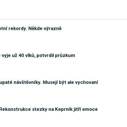
otní rekordy. Někde výrazně
 vyje už 40 vlků, potvrdil průzkum
lupaté návštěvníky. Musejí být ale vychovaní
 Rekonstrukce stezky na Keprník jitří emoce