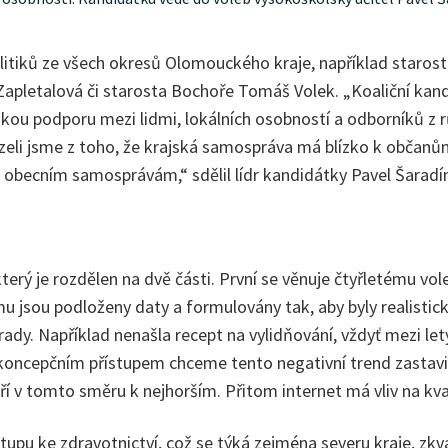
olitiků ze všech okresů Olomouckého kraje, například staros
apletalová či starosta Bochoře Tomáš Volek. „Koaliční kandi
kou podporu mezi lidmi, lokálních osobností a odborníků z rů
eli jsme z toho, že krajská samospráva má blízko k občanů
t obecním samosprávám,“ sdělil lídr kandidátky Pavel Šaradí
který je rozdělen na dvě části. První se věnuje čtyřletému vo
 jsou podloženy daty a formulovány tak, aby byly realistické
rady. Například nenašla recept na vylidňování, vždyť mezi lety 2
ncepčním přístupem chceme tento negativní trend zastavit,
tří v tomto směru k nejhorším. Přitom internet má vliv na kval
stupu ke zdravotnictví, což se týká zejména severu kraje, zkv