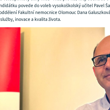
andidátku povede do voleb vysokoškolský učitel Pavel Ša
dělení Fakultní nemocnice Olomouc Dana Galuszková. Koal
 služby, inovace a kvalita života.