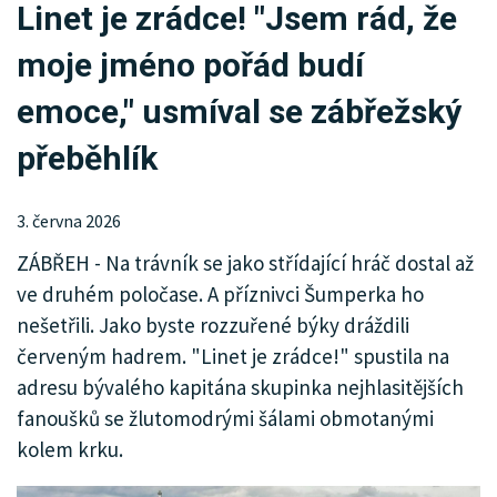
Linet je zrádce! "Jsem rád, že
KRIMI
moje jméno pořád budí
SPORT
emoce," usmíval se zábřežský
KULTURA
přeběhlík
SPOLEČNOST
3. června 2026
MHD
ZÁBŘEH - Na trávník se jako střídající hráč dostal až
MENU
ve druhém poločase. A příznivci Šumperka ho
nešetřili. Jako byste rozzuřené býky dráždili
INZERCE
červeným hadrem. "Linet je zrádce!" spustila na
ARCHIV
adresu bývalého kapitána skupinka nejhlasitějších
fanoušků se žlutomodrými šálami obmotanými
KATALOG FIREM
kolem krku.