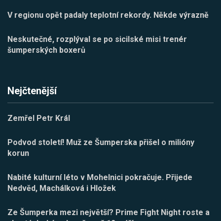
V regionu opět padaly teplotní rekordy. Někde výrazně
Neskutečné, rozplýval se po sicilské misi trenér
šumperských boxerů
Nejčtenější
Zemřel Petr Král
Podvod století! Muž ze Šumperska přišel o milióny
korun
Nabité kulturní léto v Mohelnici pokračuje. Přijede
Nedvěd, Machálková i Hložek
Ze Šumperka mezi největší? Prime Fight Night roste a