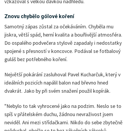
vzkazoval s velkou dávkou nadhledu.
Znovu chybělo gólové koření
Samotný zápas zůstal za očekáváním. Chyběla mu
jiskra, větší spád, herní kvalita a bouřlivější atmosféra.
Do ospalého podvečera stylově zapadaly i nedostatky
spojené s přesností v koncovce. Podával se fotbalový
guláš bez potřebného koření.
Největší pokárání zasluhoval Pavel Kucharčuk, který v
ideálních pozicích napálil balon nad břevno hned
dvakrát. Jako by při svém snažení použil kopírák.
"Nebylo to tak vyhrocené jako na podzim. Neslo se to
spíš v přátelském duchu, žádnou nevraživost jsem
neviděl. Ani mezi střídačkami. Nikdo do sebe zbytečně
nežduchal, obešlo se to bez zákeřných zákroků,