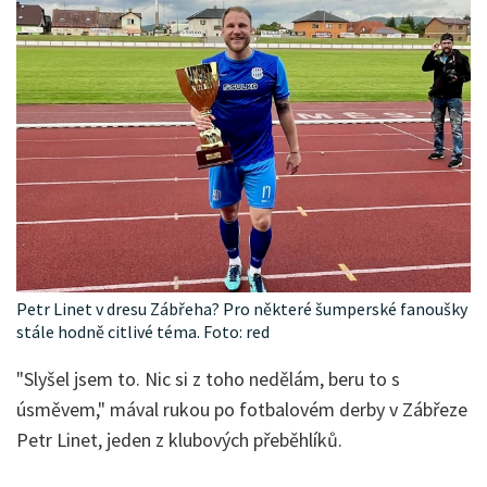
Petr Linet v dresu Zábřeha? Pro některé šumperské fanoušky
stále hodně citlivé téma. Foto: red
"Slyšel jsem to. Nic si z toho nedělám, beru to s
úsměvem," mával rukou po fotbalovém derby v Zábřeze
Petr Linet, jeden z klubových přeběhlíků.