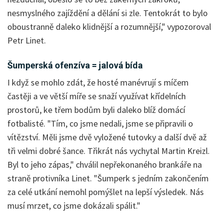
nesmyslného zajíždění a dělání si zle. Tentokrát to bylo
oboustranně daleko klidnější a rozumnější," vypozoroval
Petr Linet.
Šumperská ofenzíva = jalová bída
I když se mohlo zdát, že hosté manévrují s míčem
častěji a ve větší míře se snaží využívat křídelních
prostorů, ke třem bodům byli daleko blíž domácí
fotbalisté. "Tím, co jsme nedali, jsme se připravili o
vítězství. Měli jsme dvě vyložené tutovky a další dvě až
tři velmi dobré šance. Třikrát nás vychytal Martin Kreizl.
Byl to jeho zápas," chválil nepřekonaného brankáře na
straně protivníka Linet. "Šumperk s jedním zakončením
za celé utkání nemohl pomýšlet na lepší výsledek. Nás
musí mrzet, co jsme dokázali spálit."