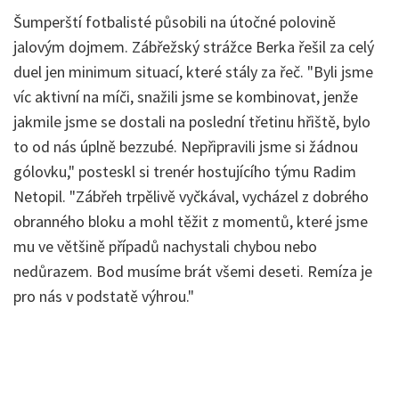
Šumperští fotbalisté působili na útočné polovině
jalovým dojmem. Zábřežský strážce Berka řešil za celý
duel jen minimum situací, které stály za řeč. "Byli jsme
víc aktivní na míči, snažili jsme se kombinovat, jenže
jakmile jsme se dostali na poslední třetinu hřiště, bylo
to od nás úplně bezzubé. Nepřipravili jsme si žádnou
gólovku," posteskl si trenér hostujícího týmu Radim
Netopil. "Zábřeh trpělivě vyčkával, vycházel z dobrého
obranného bloku a mohl těžit z momentů, které jsme
mu ve většině případů nachystali chybou nebo
nedůrazem. Bod musíme brát všemi deseti. Remíza je
pro nás v podstatě výhrou."