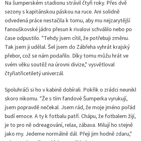
Na šumperském stadionu strávil čtyři roky. Přes dvě
sezony s kapitánskou páskou na ruce. Ani solidně
odvedená práce nestačila k tomu, aby mu nejzarytější
fanouškovské jádro přesun k rivalovi schválilo nebo po
čase odpustilo. "Tehdy jsem cítil, že potřebuji změnu.
Tak jsem ji udělal. Šel jsem do Zábřeha vyhrát krajský
přebor, což se nám podařilo. Díky tomu můžu hrát ve
svém věku soutěž na úrovni divize," vysvětloval
čtyřiatřicetiletý univerzál.
Spoluhráči si ho v kabině dobírali. Pokřik o zrádci neunikl
skoro nikomu. "Že s tím fandové Šumperka vyrukují,
jsem popravdě nečekal. Jsem rád, že moje jméno pořád
budí emoce. A ty k fotbalu patří. Chápu, že fotbalem žijí,
je to pro ně odreagování, relax, zábava. Milují ho stejně
jako my. Jedeme normálně dál. Přeji jim hodně zdaru,"