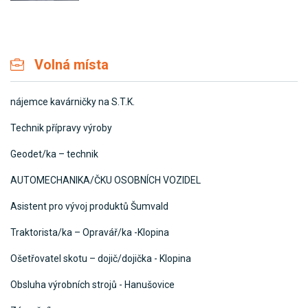
Volná místa
nájemce kavárničky na S.T.K.
Technik přípravy výroby
Geodet/ka – technik
AUTOMECHANIKA/ČKU OSOBNÍCH VOZIDEL
Asistent pro vývoj produktů Šumvald
Traktorista/ka – Opravář/ka -Klopina
Ošetřovatel skotu – dojič/dojička - Klopina
Obsluha výrobních strojů - Hanušovice