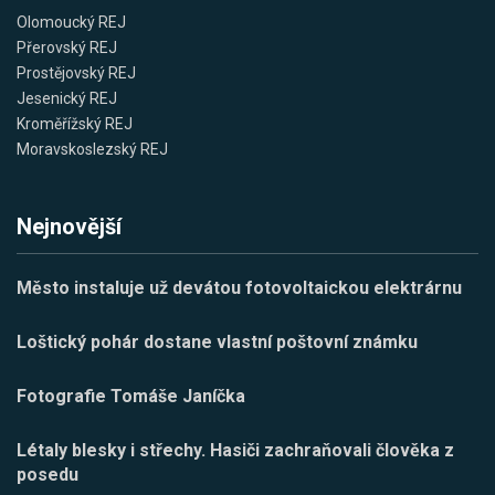
Olomoucký REJ
Přerovský REJ
Prostějovský REJ
Jesenický REJ
Kroměřížský REJ
Moravskoslezský REJ
Nejnovější
Město instaluje už devátou fotovoltaickou elektrárnu
Loštický pohár dostane vlastní poštovní známku
Fotografie Tomáše Janíčka
Létaly blesky i střechy. Hasiči zachraňovali člověka z
posedu