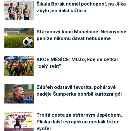
Šikula Borák neměl pochopení, na Jílka
zbylo jen další stříbro
Staronový kouč Mohelnice: Nesmyslné
peníze nikomu dávat nebudeme
AKCE MĚSÍCE: Místo, kde se setkal
"celý svět"
Zábřeh odstavil favorita, pohárové
naděje Šumperka pohřbil kuriózní gól
Trnitá cesta za stříbrným úspěchem,
Pliska další evropskou medaili těžce
vydřel