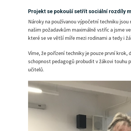
Projekt se pokouší setřít sociální rozdíly 
Nároky na používanou výpočetní techniku jsou na
našim požadavkům maximálně vstříc a jsme velmi 
které se ve větší míře mezi rodinami a tedy i žák
Víme, že pořízení techniky je pouze první krok,
schopnost pedagogů probudit v žákovi touhu pro 
učitelů.