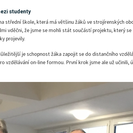
mezi studenty
 střední škole, která má většinu žáků ve strojírenských obor
vděčni, že jsme se mohli stát součástí projektu, který se d
y projevily.
 důležitější je schopnost žáka zapojit se do distančního vzdě
vzdělávání on-line formou. První krok jsme ale už učinili, ú