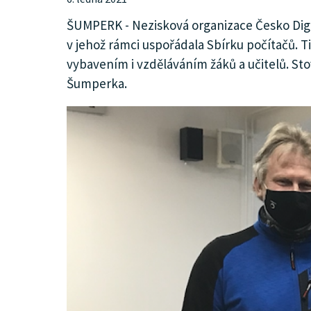
KULTURA
ŠUMPERK - Nezisková organizace Česko Digita
v jehož rámci uspořádala Sbírku počítačů. T
vybavením i vzděláváním žáků a učitelů. St
SPOLEČNOST
Šumperka.
MHD
MENU
INZERCE
ARCHIV
KATALOG FIREM