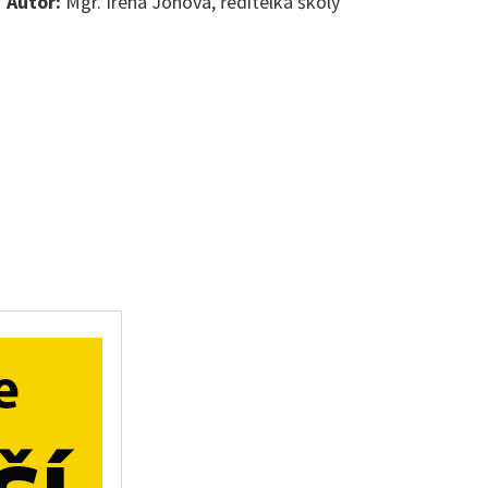
Autor:
Mgr. Irena Jonová, ředitelka školy