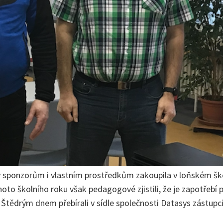
íky sponzorům i vlastním prostředkům zakoupila v loňském šk
to školního roku však pedagogové zjistili, že je zapotřebí 
Štědrým dnem přebírali v sídle společnosti Datasys zástupci 