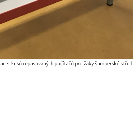
dvacet kusů repasovaných počítačů pro žáky šumperské střední