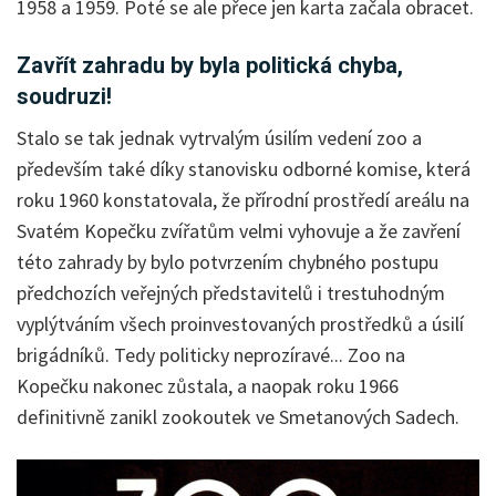
1958 a 1959. Poté se ale přece jen karta začala obracet.
Zavřít zahradu by byla politická chyba,
soudruzi!
Stalo se tak jednak vytrvalým úsilím vedení zoo a
především také díky stanovisku odborné komise, která
roku 1960 konstatovala, že přírodní prostředí areálu na
Svatém Kopečku zvířatům velmi vyhovuje a že zavření
této zahrady by bylo potvrzením chybného postupu
předchozích veřejných představitelů i trestuhodným
vyplýtváním všech proinvestovaných prostředků a úsilí
brigádníků. Tedy politicky neprozíravé... Zoo na
Kopečku nakonec zůstala, a naopak roku 1966
definitivně zanikl zookoutek ve Smetanových Sadech.