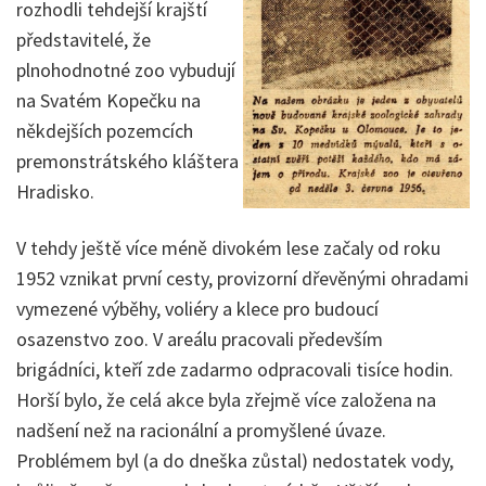
rozhodli tehdejší krajští
představitelé, že
plnohodnotné zoo vybudují
na Svatém Kopečku na
někdejších pozemcích
premonstrátského kláštera
Hradisko.
V tehdy ještě více méně divokém lese začaly od roku
1952 vznikat první cesty, provizorní dřevěnými ohradami
vymezené výběhy, voliéry a klece pro budoucí
osazenstvo zoo. V areálu pracovali především
brigádníci, kteří zde zadarmo odpracovali tisíce hodin.
Horší bylo, že celá akce byla zřejmě více založena na
nadšení než na racionální a promyšlené úvaze.
Problémem byl (a do dneška zůstal) nedostatek vody,