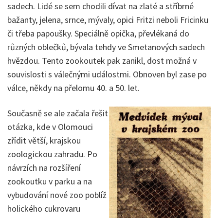
sadech. Lidé se sem chodili dívat na zlaté a stříbrné
bažanty, jelena, srnce, mývaly, opici Fritzi neboli Fricinku
či třeba papoušky. Speciálně opička, převlékaná do
různých oblečků, bývala tehdy ve Smetanových sadech
hvězdou. Tento zookoutek pak zanikl, dost možná v
souvislosti s válečnými událostmi. Obnoven byl zase po
válce, někdy na přelomu 40. a 50. let.
Současně se ale začala řešit
otázka, kde v Olomouci
zřídit větší, krajskou
zoologickou zahradu. Po
návrzích na rozšíření
zookoutku v parku a na
vybudování nové zoo poblíž
holického cukrovaru