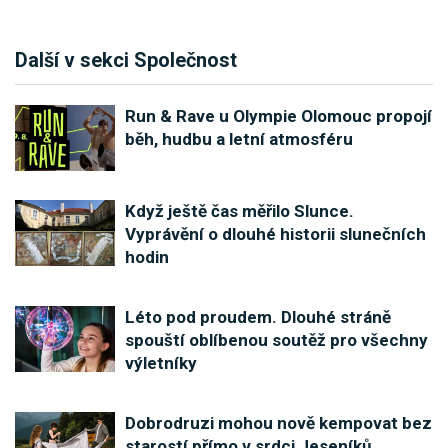
Další v sekci Společnost
Run & Rave u Olympie Olomouc propojí
běh, hudbu a letní atmosféru
Když ještě čas měřilo Slunce.
Vyprávění o dlouhé historii slunečních
hodin
Léto pod proudem. Dlouhé stráně
spouští oblíbenou soutěž pro všechny
výletníky
Dobrodruzi mohou nově kempovat bez
starostí přímo v srdci Jeseníků