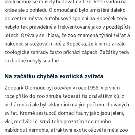
kvůli němuž se musely budovat nádrže. Větší vadou na
kráse ale z pohledu Olomoučanů bylo umístění daleko
od centra města. Autobusové spojení na Kopeček tedy
nebylo tak pravidelné a frekventované jako v pozdějších
letech. Ozývaly se i hlasy, že zoo znamená týrání zvířat a
nakonec si stěžovali i lidé z Kopečka, že k nim z areálu
zoologické zahrady často přichází zápach. Začátky tedy
rozhodně nebyly snadné.
Na začátku chyběla exotická zvířata
Zoopark Olomouc byl otevřen v roce 1956. V prvním
roce přišlo do zoo zhruba šedesát tisíc návštěvníků, z
nichž mnozí ale byli zklamáni malým počtem chovaných
zvířat. Kromě zástupců domácí fauny jako jsou jeleni,
vlci, medvědi či srnci toho prozatím zoo mnoho
nabídnout nemohla, atraktivní exotické zvěře měla zoo