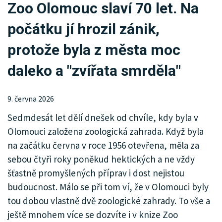
Zoo Olomouc slaví 70 let. Na
KRIMI
počátku jí hrozil zánik,
SPORT
protože byla z města moc
KULTURA
daleko a "zvířata smrděla"
SPOLEČNOST
9. června 2026
MHD
Sedmdesát let dělí dnešek od chvíle, kdy byla v
MENU
Olomouci založena zoologická zahrada. Když byla
na začátku června v roce 1956 otevřena, měla za
INZERCE
sebou čtyři roky poněkud hektických a ne vždy
ARCHIV
šťastně promyšlených příprav i dost nejistou
budoucnost. Málo se při tom ví, že v Olomouci byly
KATALOG FIREM
tou dobou vlastně dvě zoologické zahrady. To vše a
ještě mnohem více se dozvíte i v knize Zoo