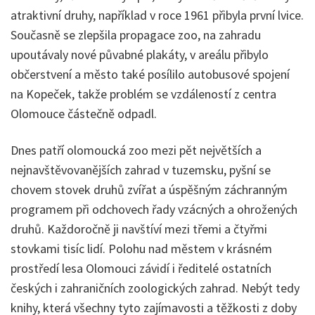
atraktivní druhy, například v roce 1961 přibyla první lvice.
Současně se zlepšila propagace zoo, na zahradu
upoutávaly nové půvabné plakáty, v areálu přibylo
občerstvení a město také posílilo autobusové spojení
na Kopeček, takže problém se vzdáleností z centra
Olomouce částečně odpadl.
Dnes patří olomoucká zoo mezi pět největších a
nejnavštěvovanějších zahrad v tuzemsku, pyšní se
chovem stovek druhů zvířat a úspěšným záchranným
programem při odchovech řady vzácných a ohrožených
druhů. Každoročně ji navštíví mezi třemi a čtyřmi
stovkami tisíc lidí. Polohu nad městem v krásném
prostředí lesa Olomouci závidí i ředitelé ostatních
českých i zahraničních zoologických zahrad. Nebýt tedy
knihy, která všechny tyto zajímavosti a těžkosti z doby