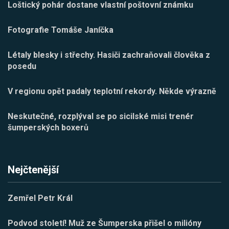
Loštický pohár dostane vlastní poštovní známku
Fotografie Tomáše Janíčka
Létaly blesky i střechy. Hasiči zachraňovali člověka z
posedu
V regionu opět padaly teplotní rekordy. Někde výrazně
Neskutečné, rozplýval se po sicilské misi trenér
šumperských boxerů
Nejčtenější
Zemřel Petr Král
Podvod století! Muž ze Šumperska přišel o milióny