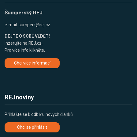
Šumperský REJ
e-mail:
sumperk@rej.cz
DEJTE O SOBĚ VĚDĚT!
Inzerujte na REJ.cz.
Pro více info klikněte.
Chci více informací
REJnoviny
Přihlašte se k odběru nových článků
Chci se přihlásit