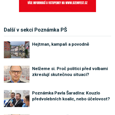
Další v sekci Poznámka PŠ
Hejtman, kampaň a povodně
Nelžeme si. Proč politici před volbami
zkreslují skutečnou situaci?
Poznámka Pavla Šaradína: Kouzlo
předvolebních koalic, nebo účelovost?