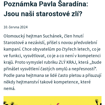
Poznámka Pavla Šaradína:
KRIMI
Jsou naši starostové zlí?
SPORT
KULTURA
10. června 2024
Olomoucký hejtman Suchánek, člen hnutí
SPOLEČNOST
Starostové a nezávislí, přišel s novou předvolební
MHD
kampaní. Chce obyvatelům po čtyřech letech, co je
ve funkci, vysvětlovat, co je a co není v kompetenci
MENU
krajů. Proto vymyslel rubriku ZLÝ KRAJ, která „bude
přinášet vysvětlení častých omylů a nepřesností“.
INZERCE
Podle pana hejtmana se lidé často pletou a přisuzují
ARCHIV
někdy hejtmanství takové kompetence, které
nemá.
KATALOG FIREM