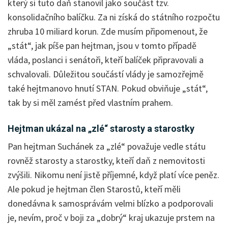
který si tuto daň stanovil jako součást tzv.
konsolidačního balíčku. Za ni získá do státního rozpočtu
zhruba 10 miliard korun. Zde musím připomenout, že
„stát“, jak píše pan hejtman, jsou v tomto případě
vláda, poslanci i senátoři, kteří balíček připravovali a
schvalovali. Důležitou součástí vlády je samozřejmě
také hejtmanovo hnutí STAN. Pokud obviňuje „stát“,
tak by si měl zamést před vlastním prahem.
Hejtman ukázal na „zlé“ starosty a starostky
Pan hejtman Suchánek za „zlé“ považuje vedle státu
rovněž starosty a starostky, kteří daň z nemovitosti
zvýšili. Nikomu není jistě příjemné, když platí více peněz.
Ale pokud je hejtman člen Starostů, kteří měli
donedávna k samosprávám velmi blízko a podporovali
je, nevím, proč v boji za „dobrý“ kraj ukazuje prstem na