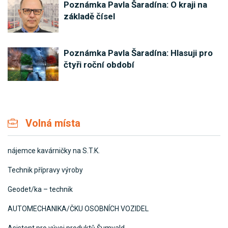
Poznámka Pavla Šaradína: O kraji na
základě čísel
Poznámka Pavla Šaradína: Hlasuji pro
čtyři roční období
Volná místa
nájemce kavárničky na S.T.K.
Technik přípravy výroby
Geodet/ka – technik
AUTOMECHANIKA/ČKU OSOBNÍCH VOZIDEL
Asistent pro vývoj produktů Šumvald