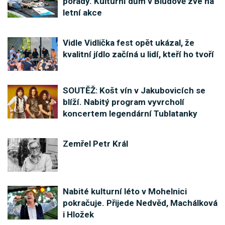
pořady. Kulturní dům v Bludově zve na
letní akce
Vidle Vidlička fest opět ukázal, že
kvalitní jídlo začíná u lidí, kteří ho tvoří
SOUTĚŽ: Košt vín v Jakubovicích se
blíží. Nabitý program vyvrcholí
koncertem legendární Tublatanky
Zemřel Petr Král
Nabité kulturní léto v Mohelnici
pokračuje. Přijede Nedvěd, Machálková
i Hložek