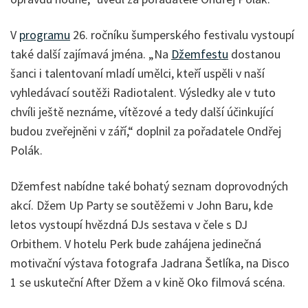
V
programu
26. ročníku šumperského festivalu vystoupí
také další zajímavá jména. „Na
Džemfestu
dostanou
šanci i talentovaní mladí umělci, kteří uspěli v naší
vyhledávací soutěži Radiotalent. Výsledky ale v tuto
chvíli ještě neznáme, vítězové a tedy další účinkující
budou zveřejněni v září,“ doplnil za pořadatele Ondřej
Polák.
Džemfest nabídne také bohatý seznam doprovodných
akcí. Džem Up Party se soutěžemi v John Baru, kde
letos vystoupí hvězdná DJs sestava v čele s DJ
Orbithem. V hotelu Perk bude zahájena jedinečná
motivační výstava fotografa Jadrana Šetlíka, na Disco
1 se uskuteční After Džem a v kině Oko filmová scéna.