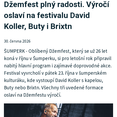
Džemfest plný radosti. Výročí
KRIMI
oslaví na festivalu David
SPORT
Koller, Buty i Brixtn
KULTURA
SPOLEČNOST
30. června 2026
ŠUMPERK - Oblíbený Džemfest, který se už 26 let
MHD
koná v říjnu v Šumperku, si pro letošní rok připravil
MENU
nabitý hlavní program i zajímavé doprovodné akce.
Festival vyvrcholí v pátek 23. října v šumperském
INZERCE
kulturáku, kde vystoupí David Koller s kapelou,
Buty nebo Brixtn. Všechny tři uvedené formace
ARCHIV
oslaví na Džemfestu výročí.
KATALOG FIREM