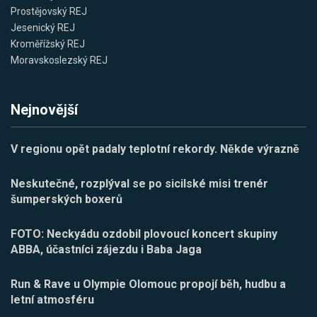
Prostějovský REJ
Jesenický REJ
Kroměřížský REJ
Moravskoslezský REJ
Nejnovější
V regionu opět padaly teplotní rekordy. Někde výrazně
Neskutečné, rozplýval se po sicilské misi trenér
šumperských boxerů
FOTO: Neckyádu ozdobil plovoucí koncert skupiny
ABBA, účastníci zájezdu i Baba Jaga
Run & Rave u Olympie Olomouc propojí běh, hudbu a
letní atmosféru