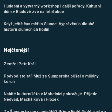
Hudební a výtvarný workshop i další pořady. Kulturní
dům v Bludově zve na letní akce
Když ještě čas měřilo Slunce. Vyprávění o dlouhé
historii slunečních hodin
Nejčtenější
Zemřel Petr Král
Podvod století! Muž ze Šumperska přišel o milióny
korun
Nabité kulturní léto v Mohelnici pokračuje. Přijede
Nedvěd, Machálková i Hložek
Ze Šumperka mezi největší? Prime Fight Night roste a