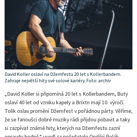
David Koller oslaví na Džemfestu 20 let s Kollerbandem.
Zahraje největší hity své solové kariéry. Foto: archiv
„David Koller si připomíná 20 let s Kollerbandem, Buty
oslaví 40 let od vzniku kapely a Brixtn mají 10. výročí.
Tolik oslav promění Džemfest v pořádnou párty. Věříme,
že se fanoušci dobré muziky rádi přijdou pobavit a taky
si zazpívat známé hity, kterých na Džemfestu zazní
opravdu hodně,“ uvedl za pořadatele Ondřej Polák.