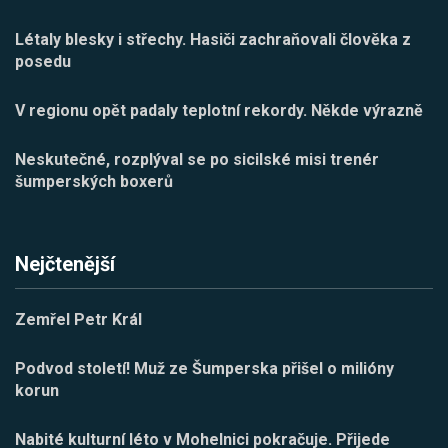
Létaly blesky i střechy. Hasiči zachraňovali člověka z
posedu
V regionu opět padaly teplotní rekordy. Někde výrazně
Neskutečné, rozplýval se po sicilské misi trenér
šumperských boxerů
Nejčtenější
Zemřel Petr Král
Podvod století! Muž ze Šumperska přišel o milióny
korun
Nabité kulturní léto v Mohelnici pokračuje. Přijede