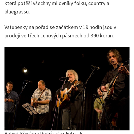
která potěší všechny milovníky folku, country a
bluegrassu.
Vstupenky na pořad se začátkem v 19 hodin jsou v
prodeji ve třech cenových pásmech od 390 korun.
Robert Křesťan a Druhá tráva. Foto: zk