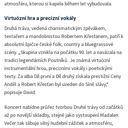
atmosféru, kterou si kapela během let vybudovala.
Virtuózní hra a precizní vokály
Druhá tráva, vedená charismatickým zpěvákem,
textařem a mandolinistou Robertem Křesťanem, patří k
absolutní špičce české folk, country a bluegrassové
scény. „Skupina vznikla na počátku 90. let a navázala na
tradici legendárních Poutníků. Je známá virtuózní
instrumentální hrou, precizními vokály i poetickými
texty. Za alba Díl první a Díl druhý získala prestižní Ceny
Anděl a Robert Křesťan byl uveden do Síně slávy,“
popisuje David.
Koncert nabídne průřez tvorbou Druhé trávy od začátků
až po novější skladby, stejně jako vystoupení Madalen.
Večer tak slibuje silný hudební zážitek a atmosféru,