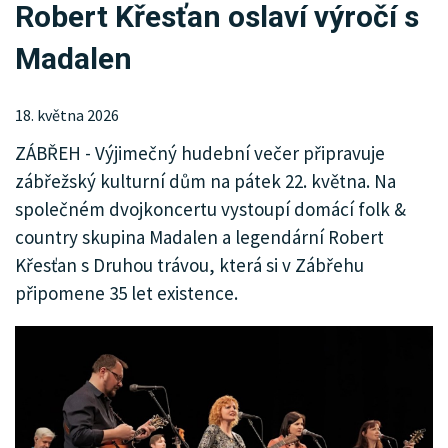
Robert Křesťan oslaví výročí s
KRIMI
Madalen
SPORT
KULTURA
18. května 2026
ZÁBŘEH - Výjimečný hudební večer připravuje
SPOLEČNOST
zábřežský kulturní dům na pátek 22. května. Na
MHD
společném dvojkoncertu vystoupí domácí folk &
country skupina Madalen a legendární Robert
MENU
Křesťan s Druhou trávou, která si v Zábřehu
připomene 35 let existence.
INZERCE
ARCHIV
KATALOG FIREM