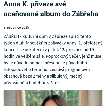
Anna K. přiveze své
KRIMI
oceňované album do Zábřeha
SPORT
KULTURA
9. prosince 2025
ZÁBŘEH - Kulturní dům v Zábřeze splatí tento
SPOLEČNOST
týden dluh fanouškům zpěvačky Anny K., přeložený
MHD
koncert se uskuteční v pátek 12. prosince od 19
hodin ve velkém sále. Poprockový večer, jenž musel
MENU
být z důvodu nemoci přesunut z původního
listopadového termínu, zůstává programově i
INZERCE
obsahově beze změny a slibuje výjimečný
ARCHIV
předvánoční hudební zážitek.
KATALOG FIREM