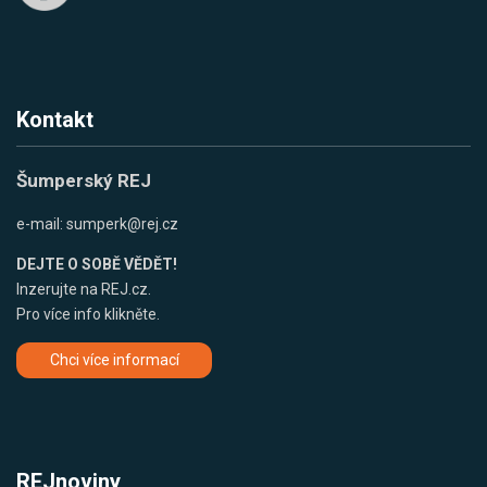
Kontakt
Šumperský REJ
e-mail:
sumperk@rej.cz
DEJTE O SOBĚ VĚDĚT!
Inzerujte na REJ.cz.
Pro více info klikněte.
Chci více informací
REJnoviny