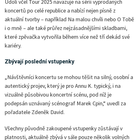
Údolí včel Tour 2025 navazuje na sérii vyprodaných
koncertů po celé republice a nabízí nejen písně z
aktuální tvorby – například Na malou chvíli nebo O Tobě
i o mně – ale také průřez nejzásadnějšími skladbami,
které zpěvačka vytvořila během více než tří dekád své
kariéry.
Zbývají poslední vstupenky
„Návštěvníci koncertu se mohou těšit na silný, osobní a
autentický projev, který je pro Annu K. typický, i na
vizuálně působivou koncertní scénu, pod níž je
podepsán uznávaný scénograf Marek Cpin,“ uvedl za
pořadatele Zdeněk David.
Všechny původně zakoupené vstupenky zůstávají v
platnosti, aktuálně zbývá v sále pouze několik volných