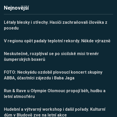
Nejnovější
Létaly blesky i střechy. Hasiči zachraňovali člověka z
posedu
V regionu opět padaly teplotní rekordy. Někde výrazně
Neskutečné, rozplýval se po sicilské misi trenér
šumperských boxerů
FOTO: Neckyádu ozdobil plovoucí koncert skupiny
ABBA, účastníci zájezdu i Baba Jaga
Run & Rave u Olympie Olomouc propojí běh, hudbu a
letní atmosféru
Hudební a výtvarný workshop i další pořady. Kulturní
dům v Bludově zve na letní akce