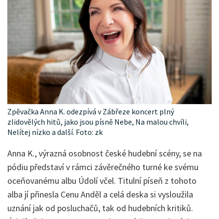
Zpěvačka Anna K. odezpívá v Zábřeze koncert plný
zlidovělých hitů, jako jsou písně Nebe, Na malou chvíli,
Nelítej nízko a další. Foto: zk
Anna K., výrazná osobnost české hudební scény, se na
pódiu představí v rámci závěrečného turné ke svému
oceňovanému albu Údolí včel. Titulní píseň z tohoto
alba jí přinesla Cenu Anděl a celá deska si vysloužila
uznání jak od posluchačů, tak od hudebních kritiků.