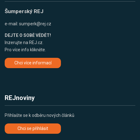
Šumperský REJ
e-mail:
sumperk@rej.cz
DEJTE O SOBĚ VĚDĚT!
Inzerujte na REJ.cz.
Pro více info klikněte.
Chci více informací
REJnoviny
Přihlašte se k odběru nových článků
Chci se přihlásit