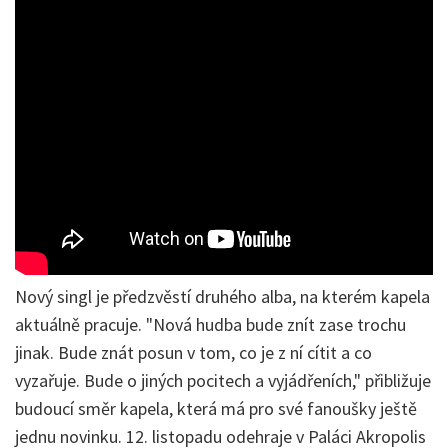
Nový singl je předzvěstí druhého alba, na kterém kapela
aktuálně pracuje. "Nová hudba bude znít zase trochu
jinak. Bude znát posun v tom, co je z ní cítit a co
vyzařuje. Bude o jiných pocitech a vyjádřeních," přibližuje
budoucí směr kapela, která má pro své fanoušky ještě
jednu novinku. 12. listopadu odehraje v Paláci Akropolis