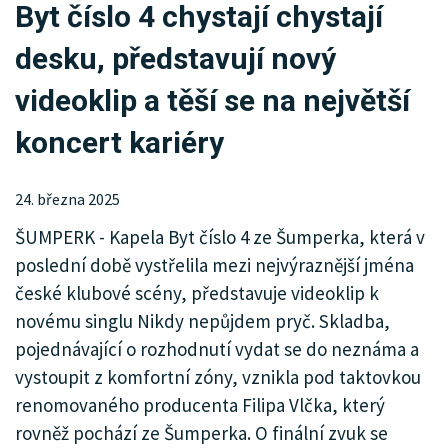
Byt číslo 4 chystají chystají
KRIMI
desku, představují nový
SPORT
videoklip a těší se na největší
KULTURA
koncert kariéry
SPOLEČNOST
24. března 2025
MHD
ŠUMPERK - Kapela Byt číslo 4 ze Šumperka, která v
MENU
poslední době vystřelila mezi nejvýraznější jména
české klubové scény, představuje videoklip k
INZERCE
novému singlu Nikdy nepůjdem pryč. Skladba,
ARCHIV
pojednávající o rozhodnutí vydat se do neznáma a
vystoupit z komfortní zóny, vznikla pod taktovkou
KATALOG FIREM
renomovaného producenta Filipa Vlčka, který
rovněž pochází ze Šumperka. O finální zvuk se