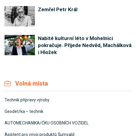
Zemřel Petr Král
Nabité kulturní léto v Mohelnici
pokračuje. Přijede Nedvěd, Machálková
i Hložek
Volná místa
Technik přípravy výroby
Geodet/ka – technik
AUTOMECHANIKA/ČKU OSOBNÍCH VOZIDEL
Asistent pro vývoj produktů Šumvald