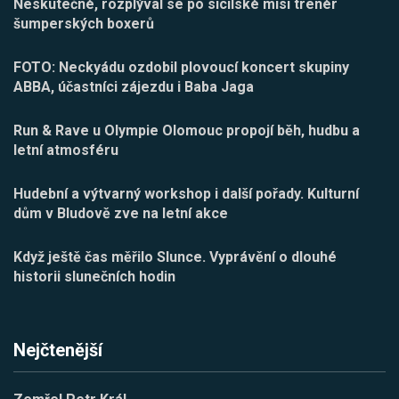
Neskutečné, rozplýval se po sicilské misi trenér
šumperských boxerů
FOTO: Neckyádu ozdobil plovoucí koncert skupiny
ABBA, účastníci zájezdu i Baba Jaga
Run & Rave u Olympie Olomouc propojí běh, hudbu a
letní atmosféru
Hudební a výtvarný workshop i další pořady. Kulturní
dům v Bludově zve na letní akce
Když ještě čas měřilo Slunce. Vyprávění o dlouhé
historii slunečních hodin
Nejčtenější