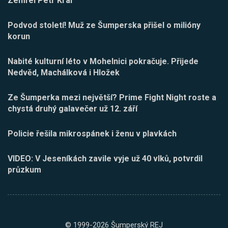
Zemřel Petr Král
Podvod století! Muž ze Šumperska přišel o milióny
korun
Nabité kulturní léto v Mohelnici pokračuje. Přijede
Nedvěd, Machálková i Hložek
Ze Šumperka mezi největší? Prime Fight Night roste a
chystá druhý galavečer už 12. září
Policie řešila mikrospánek i ženu v plavkách
VIDEO: V Jeseníkách zavile vyje už 40 vlků, potvrdil
průzkum
© 1999-2026 Šumperský REJ