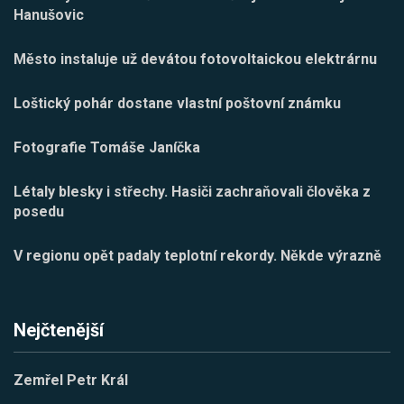
Hanušovic
Město instaluje už devátou fotovoltaickou elektrárnu
Loštický pohár dostane vlastní poštovní známku
Fotografie Tomáše Janíčka
Létaly blesky i střechy. Hasiči zachraňovali člověka z
posedu
V regionu opět padaly teplotní rekordy. Někde výrazně
Nejčtenější
Zemřel Petr Král