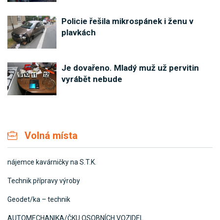
Policie řešila mikrospánek i ženu v
plavkách
Je dovařeno. Mladý muž už pervitin
vyrábět nebude
Volná místa
nájemce kavárničky na S.T.K.
Technik přípravy výroby
Geodet/ka – technik
AUTOMECHANIKA/ČKU OSOBNÍCH VOZIDEL