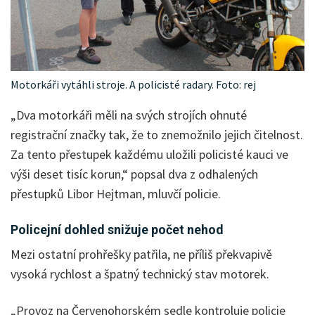
Motorkáři vytáhli stroje. A policisté radary. Foto: rej
„Dva motorkáři měli na svých strojích ohnuté
registrační značky tak, že to znemožnilo jejich čitelnost.
Za tento přestupek každému uložili policisté kauci ve
výši deset tisíc korun,“ popsal dva z odhalených
přestupků Libor Hejtman, mluvčí policie.
Policejní dohled snižuje počet nehod
Mezi ostatní prohřešky patřila, ne příliš překvapivě
vysoká rychlost a špatný technický stav motorek.
„Provoz na Červenohorském sedle kontroluje policie