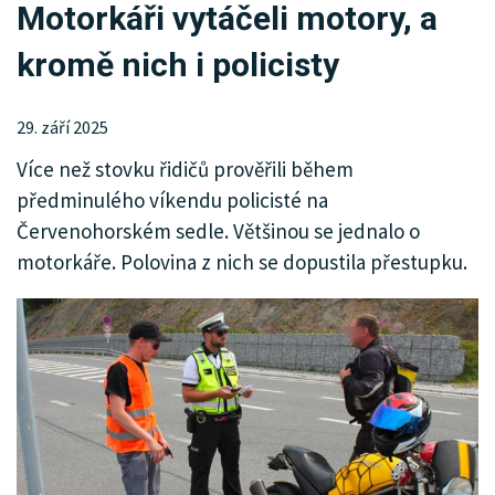
Motorkáři vytáčeli motory, a
KRIMI
kromě nich i policisty
SPORT
KULTURA
29. září 2025
Více než stovku řidičů prověřili během
SPOLEČNOST
předminulého víkendu policisté na
MHD
Červenohorském sedle. Většinou se jednalo o
motorkáře. Polovina z nich se dopustila přestupku.
MENU
INZERCE
ARCHIV
KATALOG FIREM