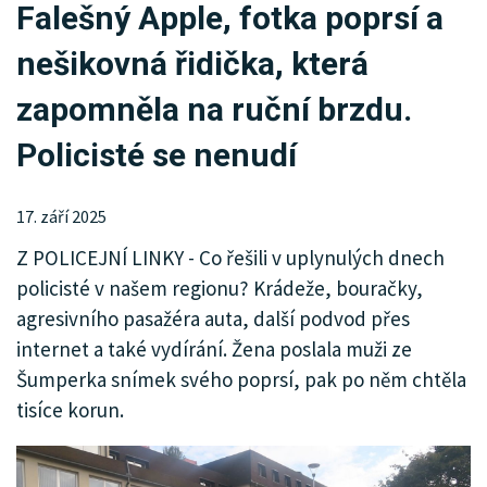
Falešný Apple, fotka poprsí a
KRIMI
nešikovná řidička, která
SPORT
zapomněla na ruční brzdu.
KULTURA
Policisté se nenudí
SPOLEČNOST
17. září 2025
MHD
Z POLICEJNÍ LINKY - Co řešili v uplynulých dnech
MENU
policisté v našem regionu? Krádeže, bouračky,
agresivního pasažéra auta, další podvod přes
INZERCE
internet a také vydírání. Žena poslala muži ze
ARCHIV
Šumperka snímek svého poprsí, pak po něm chtěla
tisíce korun.
KATALOG FIREM