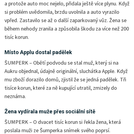
a protože auto moc nejelo, přidala ještě více plynu. Když
si problém uvědomila, brzdu uvolnila a auto vyrazilo
vpřed. Zastavilo se až o další zaparkovaný vůz. Žena se
během nehody zranila a způsobila škodu za více než 200
tisíc korun.
Místo Applu dostal padělek
ŠUMPERK – Obětí podvodu se stal muž, který si na
Aukru objednal, údajně originální, sluchátka Apple. Když
mu zboží dorazilo domů, zjistil že se jedná padělek. Tři
tisíce korun, které za ně kupující utratil, zmizely do
neznáma.
Žena vydírala muže přes sociální sítě
ŠUMPERK – O dvacet tisíc korun si řekla žena, která
poslala muži ze Šumperka snímek svého poprsí.