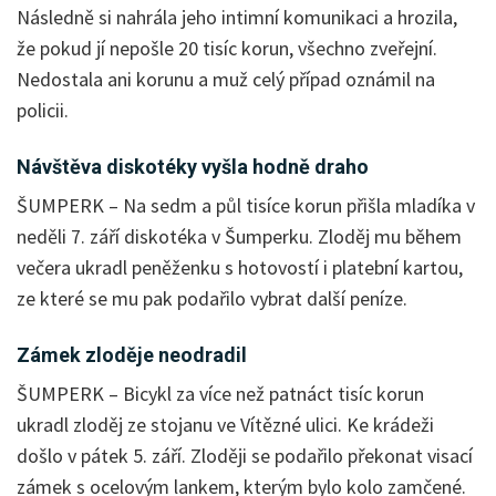
Následně si nahrála jeho intimní komunikaci a hrozila,
že pokud jí nepošle 20 tisíc korun, všechno zveřejní.
Nedostala ani korunu a muž celý případ oznámil na
policii.
Návštěva diskotéky vyšla hodně draho
ŠUMPERK – Na sedm a půl tisíce korun přišla mladíka v
neděli 7. září diskotéka v Šumperku. Zloděj mu během
večera ukradl peněženku s hotovostí i platební kartou,
ze které se mu pak podařilo vybrat další peníze.
Zámek zloděje neodradil
ŠUMPERK – Bicykl za více než patnáct tisíc korun
ukradl zloděj ze stojanu ve Vítězné ulici. Ke krádeži
došlo v pátek 5. září. Zloději se podařilo překonat visací
zámek s ocelovým lankem, kterým bylo kolo zamčené.