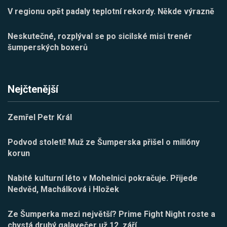
V regionu opět padaly teplotní rekordy. Někde výrazně
Neskutečné, rozplýval se po sicilské misi trenér
šumperských boxerů
Nejčtenější
Zemřel Petr Král
Podvod století! Muž ze Šumperska přišel o milióny
korun
Nabité kulturní léto v Mohelnici pokračuje. Přijede
Nedvěd, Machálková i Hložek
Ze Šumperka mezi největší? Prime Fight Night roste a
chystá druhý galavečer už 12. září