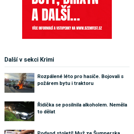
Další v sekci Krimi
Rozpálené léto pro hasiče. Bojovali s
požárem bytu i traktoru
Řidička se posilnila alkoholem. Neměla
to dělat
Podvod století! Muž ze Šumperska