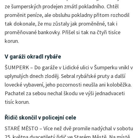
ze šumperských prodejen zmátl pokladního. Chtěl
proměnit peníze, ale obsluhu pokladny přitom rozhodil
tak dokonale, že mu zůstaly jak proměněné, tak i
proměňované bankovky. Přišel si tak na čtyři tisíce
korun.
V garáži okradl rybáře
ŠUMPERK – Do garáže v Lidické ulici v Šumperku vnikl v
uplynulých dnech zloděj. Sebral rybářské pruty a další
lovecké vybavení, jeho pozornosti neušla ani koloběžka.
Pachatel za sebou nechal škodu ve výši jednadvaceti
tisíc korun.
Řidič skončil v policejní cele
STARÉ MĚSTO – Více než dvě promile nadýchal v sobotu
25. května dvacetiletý řidič ve Starém Městě. Na místě