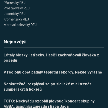
Přerovský REJ
Prostějovský REJ
Jesenický REJ
Kroměřížský REJ
Moravskoslezský REJ
Nejnovější
Létaly blesky i střechy. Hasiči zachraňovali člověka z
posedu
V regionu opět padaly teplotní rekordy. Někde výrazně
Neskutečné, rozplýval se po sicilské misi trenér
šumperských boxerů
FOTO: Neckyádu ozdobil plovoucí koncert skupiny
ABBA, účastníci zájezdu i Baba Jaga