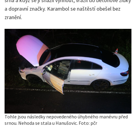
srna a když se jí snažil vyhnout, vrazil do betonové zídky
a dopravní značky. Karambol se naštěstí obešel bez
zranění.
Tohle jsou následky nepovedeného úhybného manévru před
srnou. Nehoda se stala u Hanušovic. Foto: pčr