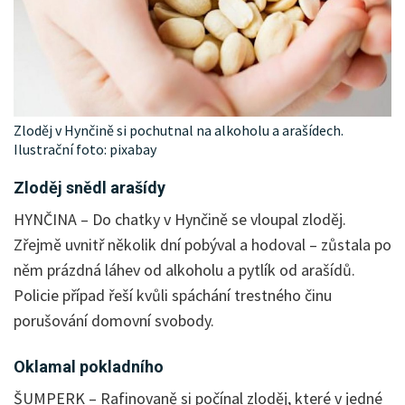
Zloděj v Hynčině si pochutnal na alkoholu a arašídech.
Ilustrační foto: pixabay
Zloděj snědl arašídy
HYNČINA – Do chatky v Hynčině se vloupal zloděj.
Zřejmě uvnitř několik dní pobýval a hodoval – zůstala po
něm prázdná láhev od alkoholu a pytlík od arašídů.
Policie případ řeší kvůli spáchání trestného činu
porušování domovní svobody.
Oklamal pokladního
ŠUMPERK – Rafinovaně si počínal zloděj, které v jedné