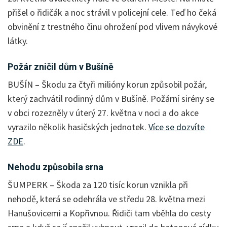
přišel o řidičák a noc strávil v policejní cele. Teď ho čeká
obvinění z trestného činu ohrožení pod vlivem návykové
látky.
Požár zničil dům v Bušíně
BUŠÍN – Škodu za čtyři milióny korun způsobil požár,
který zachvátil rodinný dům v Bušíně. Požární sirény se
v obci rozezněly v úterý 27. května v noci a do akce
vyrazilo několik hasičských jednotek.
Více se dozvíte
ZDE
.
Nehodu způsobila srna
ŠUMPERK – Škoda za 120 tisíc korun vznikla při
nehodě, která se odehrála ve středu 28. května mezi
Hanušovicemi a Kopřivnou. Řidiči tam vběhla do cesty