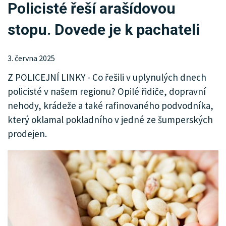
Policisté řeší arašídovou
KRIMI
stopu. Dovede je k pachateli
SPORT
KULTURA
3. června 2025
Z POLICEJNÍ LINKY - Co řešili v uplynulých dnech
SPOLEČNOST
policisté v našem regionu? Opilé řidiče, dopravní
MHD
nehody, krádeže a také rafinovaného podvodníka,
který oklamal pokladního v jedné ze šumperských
MENU
prodejen.
INZERCE
ARCHIV
KATALOG FIREM