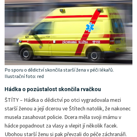
Po sporu o dědictví skončila starší žena v péči lékařů.
Ilustrační foto: red
Hádka o pozůstalost skončila rvačkou
ŠTÍTY – Hádka o dědictví po otci vygradovala mezi
starší ženou a její dcerou ve Štítech natolik, že nakonec
musela zasahovat policie. Dcera měla svoji mámu v
hádce popadnout za vlasy a vlepit jí několik facek.
Ubohou starší ženu si pak převzali do péče záchranáři.