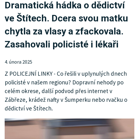
Dramatická hádka o dědictví
KRIMI
ve Štítech. Dcera svou matku
SPORT
chytla za vlasy a zfackovala.
KULTURA
Zasahovali policisté i lékaři
SPOLEČNOST
4. února 2025
MHD
Z POLICEJNÍ LINKY - Co řešili v uplynulých dnech
MENU
policisté v našem regionu? Dopravní nehody po
celém okrese, další podvod přes internet v
INZERCE
Zábřeze, krádež nafty v Šumperku nebo rvačku o
ARCHIV
dědictví ve Štítech.
KATALOG FIREM