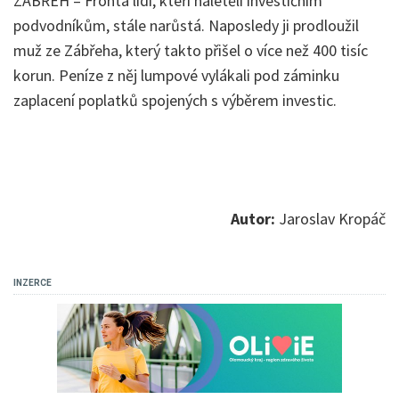
ZÁBŘEH – Fronta lidí, kteří naletěli investičním
podvodníkům, stále narůstá. Naposledy ji prodloužil
muž ze Zábřeha, který takto přišel o více než 400 tisíc
korun. Peníze z něj lumpové vylákali pod záminku
zaplacení poplatků spojených s výběrem investic.
Autor:
Jaroslav Kropáč
INZERCE