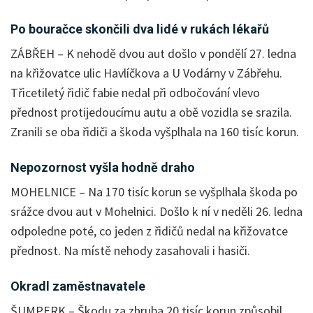
Po bouračce skončili dva lidé v rukách lékařů
ZÁBŘEH – K nehodě dvou aut došlo v pondělí 27. ledna
na křižovatce ulic Havlíčkova a U Vodárny v Zábřehu.
Třicetiletý řidič fabie nedal při odbočování vlevo
přednost protijedoucímu autu a obě vozidla se srazila.
Zranili se oba řidiči a škoda vyšplhala na 160 tisíc korun.
Nepozornost vyšla hodně draho
MOHELNICE – Na 170 tisíc korun se vyšplhala škoda po
srážce dvou aut v Mohelnici. Došlo k ní v neděli 26. ledna
odpoledne poté, co jeden z řidičů nedal na křižovatce
přednost. Na místě nehody zasahovali i hasiči.
Okradl zaměstnavatele
ŠUMPERK – Škodu za zhruba 20 tisíc korun způsobil