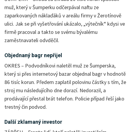
muž, který v Šumperku odčerpával naftu ze
zaparkovaných náklaďáků v areálu firmy v Žerotínově
ulici. Jak se při vyšetřování ukázalo, „výtečník“ kdysi ve
firmě pracoval a takto se svému bývalému
zaměstnavateli odvděčil.
Objednaný bagr nepřijel
OKRES – Podvodníkovi naletěl muž ze Šumperska,
který si přes internetový bazar objednal bagr v hodnotě
86 tisíc korun. Předem zaplatil polovinu částky s tím, že
stroj mu následujícího dne dorazí. Nedorazil, a
prodávající přestal brát telefon. Policie případ řeší jako
trestný čin podvod.
Další zklamaný investor