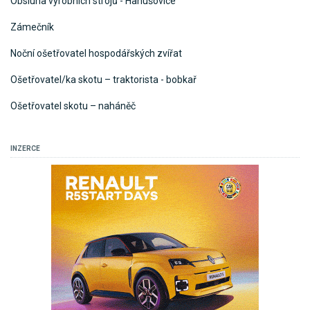
Obsluha výrobních strojů - Hanušovice
Zámečník
Noční ošetřovatel hospodářských zvířat
Ošetřovatel/ka skotu – traktorista - bobkař
Ošetřovatel skotu – naháněč
INZERCE