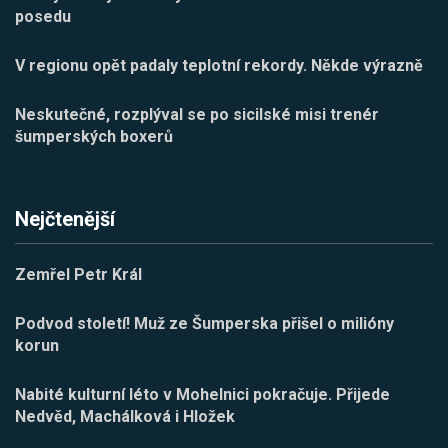
posedu
V regionu opět padaly teplotní rekordy. Někde výrazně
Neskutečné, rozplýval se po sicilské misi trenér
šumperských boxerů
Nejčtenější
Zemřel Petr Král
Podvod století! Muž ze Šumperska přišel o milióny
korun
Nabité kulturní léto v Mohelnici pokračuje. Přijede
Nedvěd, Machálková i Hložek