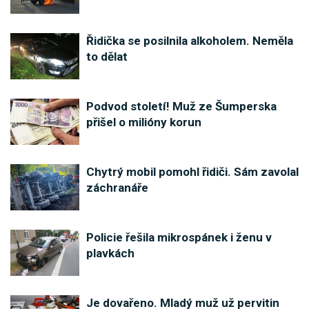
Řidička se posilnila alkoholem. Neměla
to dělat
Podvod století! Muž ze Šumperska
přišel o milióny korun
Chytrý mobil pomohl řidiči. Sám zavolal
záchranáře
Policie řešila mikrospánek i ženu v
plavkách
Je dovařeno. Mladý muž už pervitin