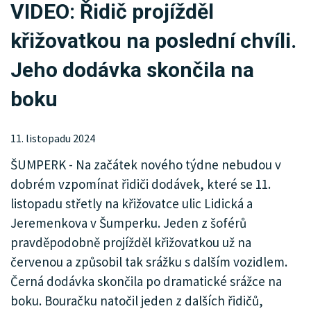
VIDEO: Řidič projížděl
KRIMI
křižovatkou na poslední chvíli.
SPORT
Jeho dodávka skončila na
KULTURA
boku
SPOLEČNOST
11. listopadu 2024
MHD
ŠUMPERK - Na začátek nového týdne nebudou v
MENU
dobrém vzpomínat řidiči dodávek, které se 11.
listopadu střetly na křižovatce ulic Lidická a
INZERCE
Jeremenkova v Šumperku. Jeden z šoférů
ARCHIV
pravděpodobně projížděl křižovatkou už na
červenou a způsobil tak srážku s dalším vozidlem.
KATALOG FIREM
Černá dodávka skončila po dramatické srážce na
boku. Bouračku natočil jeden z dalších řidičů,