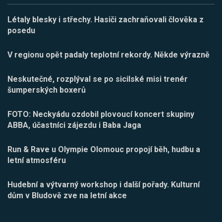
Létaly blesky i střechy. Hasiči zachraňovali člověka z
posedu
V regionu opět padaly teplotní rekordy. Někde výrazně
Neskutečné, rozplýval se po sicilské misi trenér
šumperských boxerů
FOTO: Neckyádu ozdobil plovoucí koncert skupiny
ABBA, účastníci zájezdu i Baba Jaga
Run & Rave u Olympie Olomouc propojí běh, hudbu a
letní atmosféru
Hudební a výtvarný workshop i další pořady. Kulturní
dům v Bludově zve na letní akce