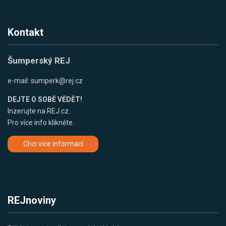
Kontakt
Šumperský REJ
e-mail:
sumperk@rej.cz
DEJTE O SOBĚ VĚDĚT!
Inzerujte na REJ.cz.
Pro více info klikněte.
Chci více informací
REJnoviny