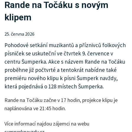
Rande na Točáku s novým
KRIMI
klipem
SPORT
KULTURA
25. června 2026
Pohodové setkání muzikantů a příznivců folkových
SPOLEČNOST
písniček se uskuteční ve čtvrtek 9. července v
MHD
centru Šumperka. Akce s názvem Rande na Točáku
proběhne již počtvrté a tentokrát nabídne také
MENU
premiéru nového klipu k písni Šumperk navždy,
která pojednává o 128 místech Šumperka.
INZERCE
Rande na Točáku začne v 17 hodin, projekce klipu je
ARCHIV
naplánována ve 21:45 hodin.
KATALOG FIREM
Více informací najdou zájemci na webu
sumperknavzdy.cz
.