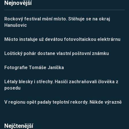
Nejnovější
Rockový festival mění místo. Stěhuje se na okraj
Hanušovic
Město instaluje už devátou fotovoltaickou elektrárnu
Loštický pohár dostane vlastní poštovní známku
Fotografie Tomáše Janíčka
Létaly blesky i střechy. Hasiči zachraňovali člověka z
posedu
V regionu opět padaly teplotní rekordy. Někde výrazně
Nejčtenější