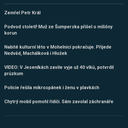
Zemřel Petr Král
Podvod století! Muž ze Šumperska přišel o milióny
korun
Nabité kulturní léto v Mohelnici pokračuje. Přijede
Nedvěd, Machálková i Hložek
VIDEO: V Jeseníkách zavile vyje už 40 vlků, potvrdil
průzkum
Policie řešila mikrospánek i ženu v plavkách
Chytrý mobil pomohl řidiči. Sám zavolal záchranáře