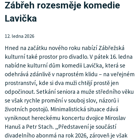
Zábřeh rozesměje komedie
KRIMI
Lavička
SPORT
KULTURA
12. ledna 2026
Hned na začátku nového roku nabízí Zábřežská
SPOLEČNOST
kulturní také prostor pro divadlo. V pátek 16. ledna
MHD
nabídne kulturní dům komedii Lavička, která se
odehrává zdánlivě v naprostém klidu – na veřejném
MENU
prostranství, kde si dva muži chtějí prostě jen
odpočinout. Setkání seniora a muže středního věku
INZERCE
se však rychle promění v souboj slov, názorů i
ARCHIV
životních postojů. Minimalistická situace dává
vyniknout hereckému koncertu dvojice Miroslav
KATALOG FIREM
Hanuš a Petr Stach. „Představení je součástí
divadelního abonmá na rok 2026, zároveň je však