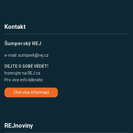
Kontakt
Šumperský REJ
e-mail:
sumperk@rej.cz
DEJTE O SOBĚ VĚDĚT!
Inzerujte na REJ.cz.
Pro více info klikněte.
Chci více informací
REJnoviny