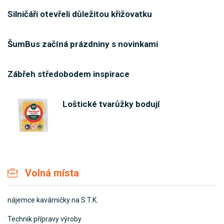
Silničáři otevřeli důležitou křižovatku
ŠumBus začíná prázdniny s novinkami
Zábřeh středobodem inspirace
Loštické tvarůžky bodují
Volná místa
nájemce kavárničky na S.T.K.
Technik přípravy výroby