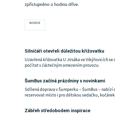
zpřístupněno o hodinu dříve.
KULTURA
SPOLEČNOST
INZERCE
MHD
Silničáři otevřeli důležitou křižovatku
MENU
Uzavřená křižovatka U Jirsáka ve Vikýřovicích se 
počítat s částečným omezením provozu.
INZERCE
ŠumBus začíná prázdniny s novinkami
ARCHIV
Sdílená doprava v Šumperku – ŠumBus – nabízí c
rezervovat místo i pro dětskou sedačku, kočárek
KATALOG FIREM
Zábřeh středobodem inspirace