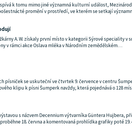
spívá k tomu mimo jiné významná kulturní událost, Mezinárodní
pošestnácté promění v prostředí, ve kterém se setkají význam
odují
žkárny A. W. získaly první místo v kategorii Sýrové speciality 
šeny v rámci akce Oslava mléka v Národním zemědělském
…
ch písniček se uskuteční ve čtvrtek 9. července v centru Šum
nového klipu k písni Šumperk navždy, která pojednává o 128 m
ry výstavou s názvem Decennium výtvarníka Güntera Hujbera, 
proběhne 18. června a komentovaná prohlídka grafiky poté 19. č