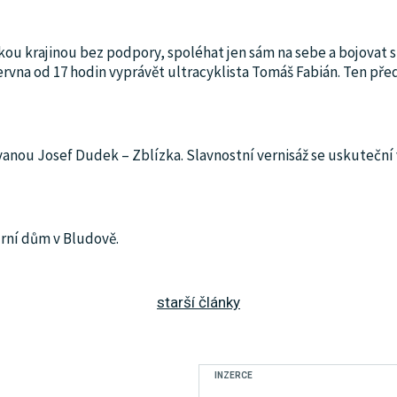
skou krajinou bez podpory, spoléhat jen sám na sebe a bojovat
června od 17 hodin vyprávět ultracyklista Tomáš Fabián. Ten pře
anou Josef Dudek – Zblízka. Slavnostní vernisáž se uskuteční v
urní dům v Bludově.
starší články
INZERCE