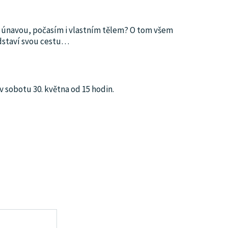
 s únavou, počasím i vlastním tělem? O tom všem
dstaví svou cestu
…
 sobotu 30. května od 15 hodin.