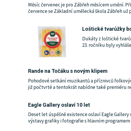
Měsíc červenec je pro Zábřeh měsícem umění. Při
července se Základní umělecká škola Zábřeh už 
Loštické tvarůžky b
Dukáty z loštické tvarů
23. ročníku byly vyhlá
Rande na Točáku s novým klipem
Pohodové setkání muzikantů a příznivců folkový
již počtvrté a tentokrát nabídne také premiéru 
Eagle Gallery oslaví 10 let
Deset let úspěšné existence oslaví Eagle Galle
výstavy grafiky i fotografie s hlavním programem 