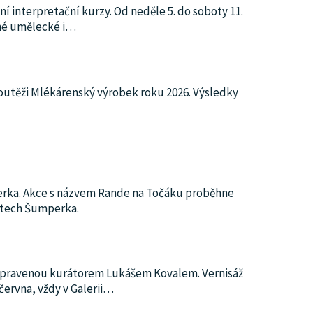
 interpretační kurzy. Od neděle 5. do soboty 11.
né umělecké i
…
v soutěži Mlékárenský výrobek roku 2026. Výsledky
perka. Akce s názvem Rande na Točáku proběhne
ístech Šumperka.
připravenou kurátorem Lukášem Kovalem. Vernisáž
ervna, vždy v Galerii
…