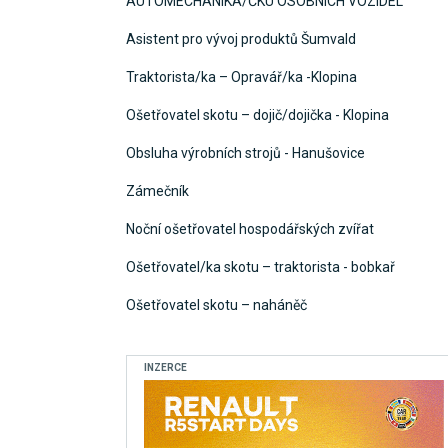
AUTOMECHANIKA/ČKU OSOBNÍCH VOZIDEL
Asistent pro vývoj produktů Šumvald
Traktorista/ka – Opravář/ka -Klopina
Ošetřovatel skotu – dojič/dojička - Klopina
Obsluha výrobních strojů - Hanušovice
Zámečník
Noční ošetřovatel hospodářských zvířat
Ošetřovatel/ka skotu – traktorista - bobkař
Ošetřovatel skotu – naháněč
INZERCE