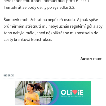
nerozhodnému konci i domácí duel proti Hlinsku.
Tentokrát se body dělily po výsledku 2:2.
Šumperk mohl žehrat na nepřízeň osudu. V jinak spíše
průměrném střetnutí mu nebyl uznán regulérní gól a aby
toho nebylo málo, hned několikrát se mu postavila do
cesty branková konstrukce.
Autor:
mum
INZERCE