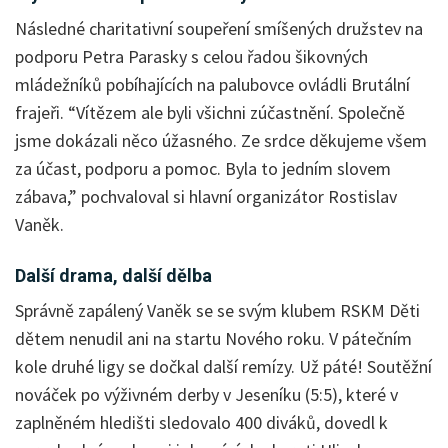
Následné charitativní soupeření smíšených družstev na
podporu Petra Parasky s celou řadou šikovných
mládežníků pobíhajících na palubovce ovládli Brutální
frajeři. “Vítězem ale byli všichni zúčastnění. Společně
jsme dokázali něco úžasného. Ze srdce děkujeme všem
za účast, podporu a pomoc. Byla to jedním slovem
zábava,” pochvaloval si hlavní organizátor Rostislav
Vaněk.
Další drama, další dělba
Správně zapálený Vaněk se se svým klubem RSKM Děti
dětem nenudil ani na startu Nového roku. V pátečním
kole druhé ligy se dočkal další remízy. Už páté! Soutěžní
nováček po výživném derby v Jeseníku (5:5), které v
zaplněném hledišti sledovalo 400 diváků, dovedl k