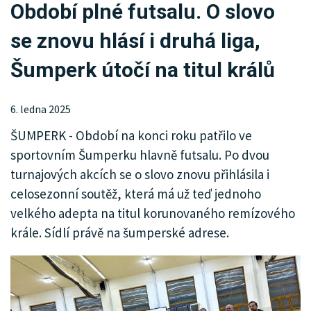
Období plné futsalu. O slovo
KRIMI
se znovu hlásí i druhá liga,
SPORT
Šumperk útočí na titul králů
KULTURA
SPOLEČNOST
6. ledna 2025
ŠUMPERK - Období na konci roku patřilo ve
MHD
sportovním Šumperku hlavně futsalu. Po dvou
MENU
turnajových akcích se o slovo znovu přihlásila i
celosezonní soutěž, která má už teď jednoho
INZERCE
velkého adepta na titul korunovaného remízového
krále. Sídlí právě na šumperské adrese.
ARCHIV
KATALOG FIREM