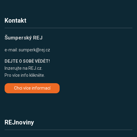
Kontakt
Šumperský REJ
e-mail:
sumperk@rej.cz
DEJTE O SOBĚ VĚDĚT!
Inzerujte na REJ.cz.
Pro více info klikněte.
Chci více informací
REJnoviny