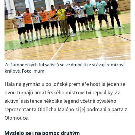
Ze šumperských futsalistů se ve druhé lize stávají remízoví
králové. Foto: mum
Hala na gymnáziu po loňské premiéře hostila jeden ze
dvou turnajů amatérského mistrovství republiky. Za
aktivní asistence několika legend včetně bývalého
reprezentanta Oldřicha Malého si jej podmanila parta z
Olomouce.
Myslelo se i na pomoc druhým