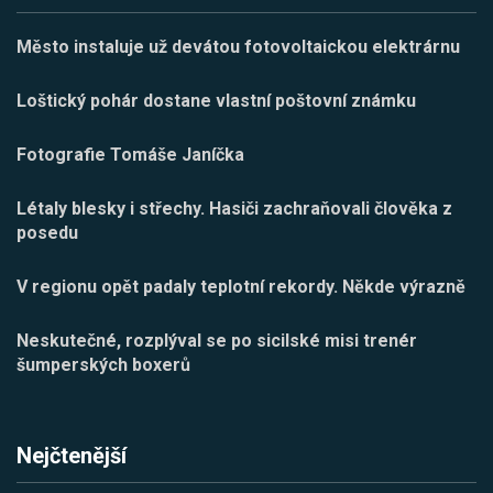
Město instaluje už devátou fotovoltaickou elektrárnu
Loštický pohár dostane vlastní poštovní známku
Fotografie Tomáše Janíčka
Létaly blesky i střechy. Hasiči zachraňovali člověka z
posedu
V regionu opět padaly teplotní rekordy. Někde výrazně
Neskutečné, rozplýval se po sicilské misi trenér
šumperských boxerů
Nejčtenější