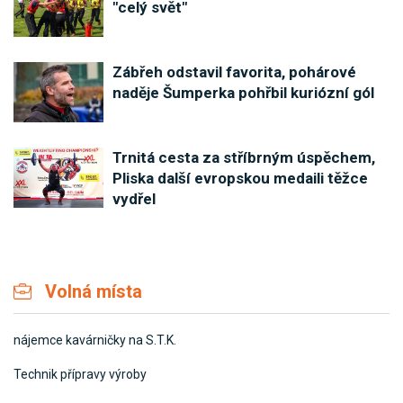
"celý svět"
Zábřeh odstavil favorita, pohárové
naděje Šumperka pohřbil kuriózní gól
Trnitá cesta za stříbrným úspěchem,
Pliska další evropskou medaili těžce
vydřel
Volná místa
nájemce kavárničky na S.T.K.
Technik přípravy výroby